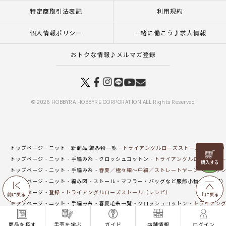
特定商取引法表記
利用規約
個人情報ポリシー
一緒に働こう♪求人情報
おトクな情報♪メルマガ登録
© 2026 HOBBYRA HOBBYRE CORPORATION ALL Rights Reserved
トップページ
ニット
新商品 編み物一覧
トライアングルローズストール（レシピ
リリヤン
トップページ
ニット
手編み糸
クロッシュコットン
トライアングルローズスト
フェア
トップページ
ニット
手編み糸
春夏／極々細～中細／ストレートヤーン
クロッシ
トップページ
ニット
編み図
ストール・マフラー・バッグなど服飾小物（編み図
トップページ
登録
トライアングルローズストール（レシピ）
前に戻る
上に戻る
トップページ
ニット
手編み糸
春夏毛糸一覧
クロッシュコットン
トライアング
トップページ
一覧はこちら(ウエア・ストール・マフラー)
トライアングルローズス
商品を探す
手芸を学ぶ
ガイド
店舗情報
ログイン
トップページ
手編み(ウエア・ストール・マフラー)
トライアングルローズストール