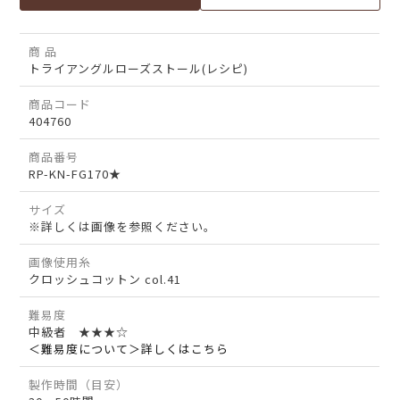
商 品
トライアングルローズストール(レシピ)
商品コード
404760
商品番号
RP-KN-FG170★
サイズ
※詳しくは画像を参照ください。
画像使用糸
クロッシュコットン col.41
難易度
中級者 ★★★☆
＜難易度について＞詳しくはこちら
製作時間（目安）