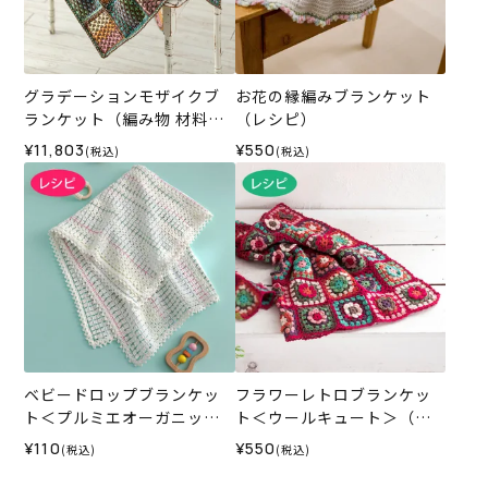
グラデーションモザイクブ
お花の縁編みブランケット
ランケット（編み物 材料セ
（レシピ）
ット）
¥11,803
¥550
(税込)
(税込)
ベビードロップブランケッ
フラワーレトロブランケッ
ト＜プルミエオーガニック
ト＜ウールキュート＞（レ
コットン＞（レシピ）
シピ）
¥110
¥550
(税込)
(税込)