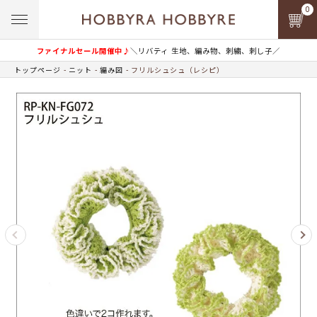
0
ファイナルセール開催中♪
＼リバティ 生地、編み物、刺繍、刺し子／
トップページ
ニット
編み図
フリルシュシュ（レシピ）