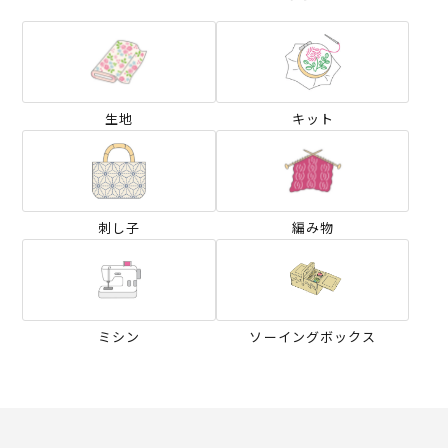
生地
キット
刺し子
編み物
ミシン
ソーイングボックス