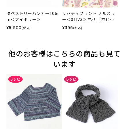
タペストリーハンガー106c
リバティプリント メルスリ
m＜アイボリー＞
ー＜01IV3＞生地 （ホビー
ラホビーレオリジナル）202
¥5,500
¥396
(税込)
(税込)
6SS★復刻色
他のお客様はこちらの商品も見て
います