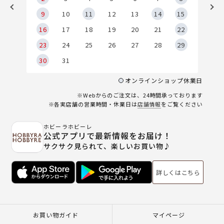
9
9
10
11
12
13
14
15
6
16
17
18
19
20
21
22
23
24
25
26
27
28
29
30
31
オンラインショップ休業日
※Webからのご注文は、24時間承っております
※各実店舗の営業時間・休業日は
店舗情報
をご覧ください
ホビーラホビーレ
公式アプリで最新情報をお届け！
サクサク見られて、楽しいお買い物♪
詳しくはこちら
お買い物ガイド
マイページ