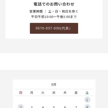
電話でのお問い合わせ
営業時間 ： 土・日・祝日を除く
平日午前10:00～午後5:00まで
0570-037-030(代表）
8月
土
日
月
火
水
木
金
土
5
1
2
2
3
4
5
6
7
8