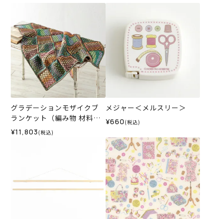
グラデーションモザイクブ
メジャー＜メルスリー＞
ランケット（編み物 材料セ
¥660
(税込)
ット）
¥11,803
(税込)