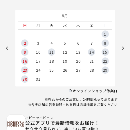
8月
土
日
月
火
水
木
金
土
5
1
2
2
3
4
5
6
7
8
9
9
10
11
12
13
14
15
6
16
17
18
19
20
21
22
23
24
25
26
27
28
29
30
31
オンラインショップ休業日
※Webからのご注文は、24時間承っております
※各実店舗の営業時間・休業日は
店舗情報
をご覧ください
ホビーラホビーレ
公式アプリで最新情報をお届け！
サクサク見られて、楽しいお買い物♪