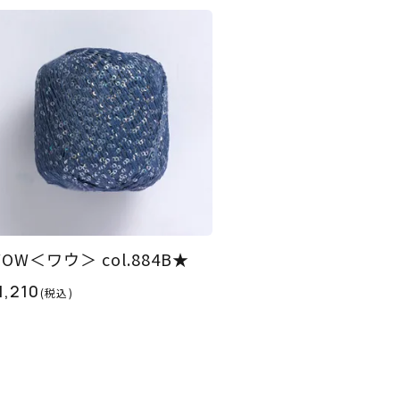
WOW＜ワウ＞ col.884B★
1,210
(税込)