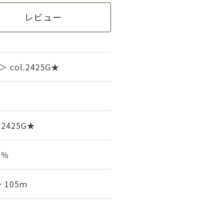
レビュー
col.2425G★
-2425G★
0％
・105ｍ