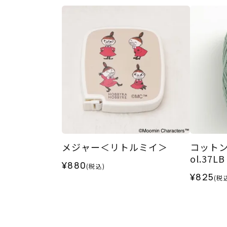
メジャー＜リトルミイ＞
コットン
ol.37LB
¥880
(税込)
¥825
(税