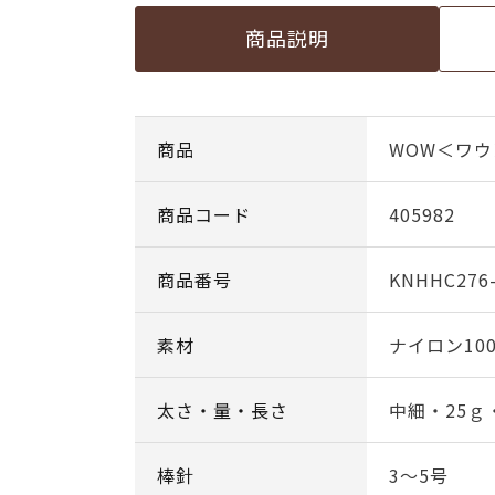
商品説明
商品
WOW＜ワウ＞ 
商品コード
405982
商品番号
KNHHC276
素材
ナイロン10
太さ・量・長さ
中細・25ｇ
棒針
3～5号