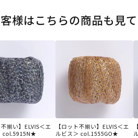
お客様はこちらの商品も見て
不揃い】ELVIS＜エ
【ロット不揃い】ELVIS＜エ
col.5915N★
ルビス＞ col.1555GO★
ル