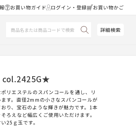
報
お買い物ガイド
ログイン・登録
お買い物かご
詳細検索
ol.2425G★
なポリエステルのスパンコールを通し、リ
います。直径2mmの小さなスパンコールが
ており、宝石のような輝きが魅力です。1本
きそろえなど幅広くご使用いただけます。
い25ｇ玉です。