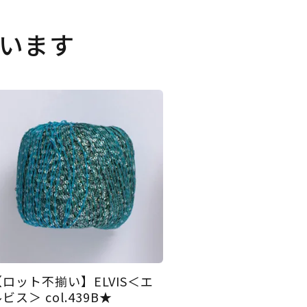
います
【ロット不揃い】ELVIS＜エ
ビス＞ col.439B★