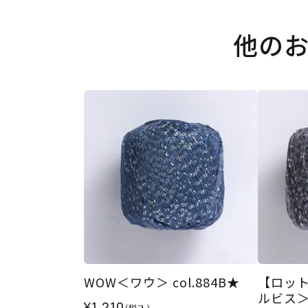
他の
WOW＜ワウ＞ col.884B★
【ロット
ルビス＞ 
¥1,210
(税込)