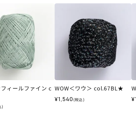
フィールファイン c
WOW＜ワウ＞ col.67BL★
¥1,540
¥
(税込)
込)