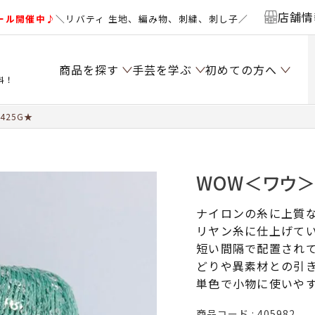
店舗情
ール開催中♪
＼リバティ 生地、編み物、刺繍、刺し子／
商品を探す
手芸を学ぶ
初めての方へ
料！
425G★
WOW＜ワウ＞ c
ナイロンの糸に上質
リヤン糸に仕上げて
短い間隔で配置され
どりや異素材との引
単色で小物に使いやす
商品コード
405982