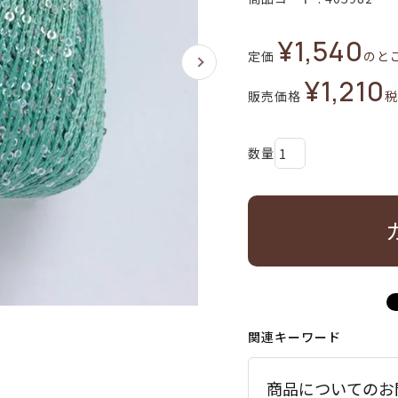
¥
1,540
定価
のと
¥
1,210
販売価格
税
関連キーワード
商品についてのお