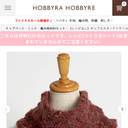
0
ファイナルセール開催中♪
＼リバティ 生地、編み物、刺繍、刺し子／
トップページ
ニット
編み物材料セット
【レシピなし】ボッブルスヌード＜ウールイ
こちらは材料だけのセットです。レシピ(つくり方シート)は含
まれていませんのでご注意ください。