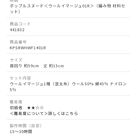
ボッブルスヌード＜ウールイマージュ01R＞（編み物 材料セ
ット）
商品コード
441832
商品番号
KPSRWHWF1401R
サイズ
首回り 約59cm 丈 約15cm
セット内容
ウールイマージュ1種（並太糸）ウール50% 綿45％ ナイロン
5％
難易度
初級者 ★★☆☆
＜難易度について＞詳しくはこちら
製作時間（目安）
15～30時間