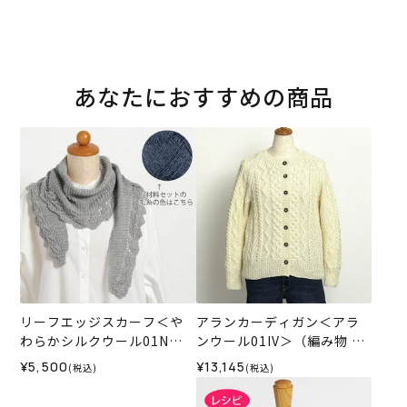
あなたにおすすめの商品
リーフエッジスカーフ＜や
アランカーディガン＜アラ
わらかシルクウール01N＞
ンウール01IV＞（編み物 材
（編み物 材料セット）
料セット）
¥5,500
¥13,145
(税込)
(税込)