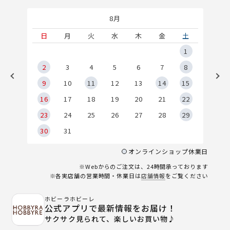
8月
土
日
月
火
水
木
金
土
5
1
2
2
3
4
5
6
7
8
9
9
10
11
12
13
14
15
6
16
17
18
19
20
21
22
23
24
25
26
27
28
29
30
31
オンラインショップ休業日
※Webからのご注文は、24時間承っております
※各実店舗の営業時間・休業日は
店舗情報
をご覧ください
ホビーラホビーレ
公式アプリで最新情報をお届け！
サクサク見られて、楽しいお買い物♪