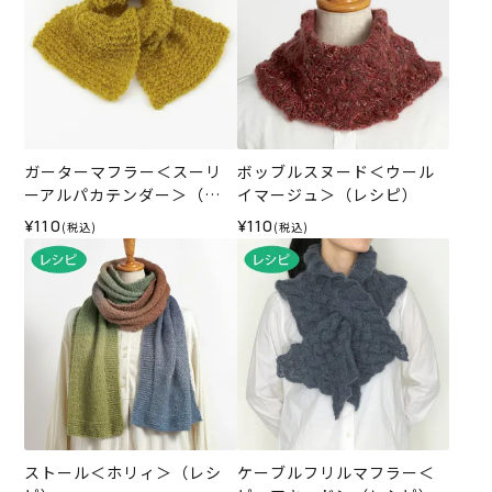
ガーターマフラー＜スーリ
ボッブルスヌード＜ウール
ーアルパカテンダー＞（レ
イマージュ＞（レシピ）
シピ）
¥110
¥110
(税込)
(税込)
ストール＜ホリィ＞（レシ
ケーブルフリルマフラー＜