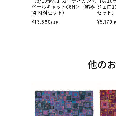
【8/10予約】カーディガン＜
【8/1
ペールキャット06N＞（編み
ジェロ1
物 材料セット）
セット
¥13,860
¥5,170
(税込)
(
他の