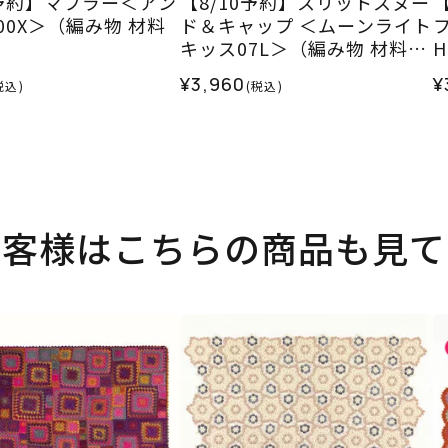
0予約】マフラー＜アン
【8/10予約】スリットスヌー
00X＞（編み物 材料
ド＆キャップ ＜ムーンライト
）
キッス07L＞（編み物 材料セ
ット）
¥3,960
¥
税込)
(税込)
お客様はこちらの商品も見て