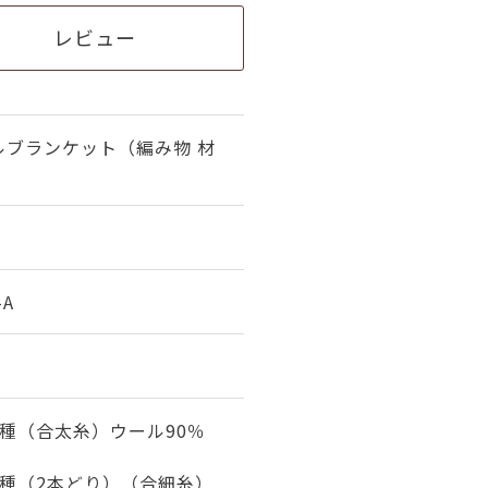
レビュー
ルブランケット（編み物 材
-A
種（合太糸）ウール90％
1種（2本どり）（合細糸）