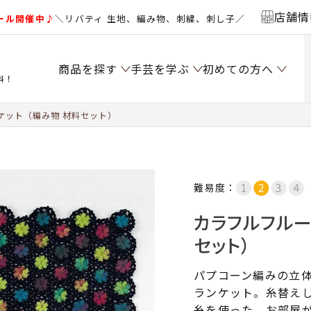
店舗情
ール開催中♪
＼リバティ 生地、編み物、刺繍、刺し子／
商品を探す
手芸を学ぶ
初めての方へ
料！
ケット（編み物 材料セット）
難易度：
カラフルフルー
セット）
パプコーン編みの立
ランケット。糸替え
糸を使った、お部屋