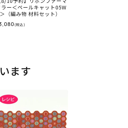
【8/10予約】リボンファーマ
フラー＜ペールキャット05W
H＞（編み物 材料セット）
3,080
(税込)
います