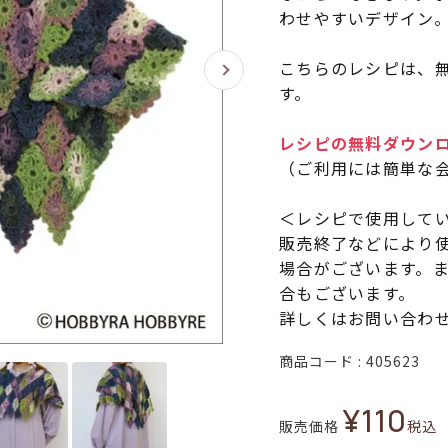
わせやすいデザイン
こちらのレシピは、無
す。
レシピの無料ダウン
（ご利用には簡単な
＜レシピで使用して
販売終了などにより
場合がございます。
合もございます。
詳しくはお問い合わ
商品コード
405623
¥
110
販売価格
税込