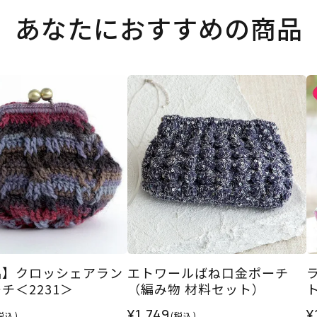
あなたにおすすめの商品
品】クロッシェアラン
エトワールばね口金ポーチ
チ＜2231＞
（編み物 材料セット）
¥1,749
¥
税込)
(税込)