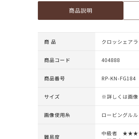
商品説明
商 品
クロッシェアラ
商品コード
404888
商品番号
RP-KN-FG184
サイズ
※詳しくは画像
画像使用糸
ロービングルル c
中級者 ★★
難易度