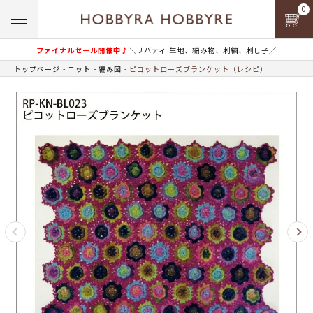
0
ファイナルセール開催中♪
＼リバティ 生地、編み物、刺繍、刺し子／
トップページ
ニット
編み図
ピコットローズブランケット（レシピ）