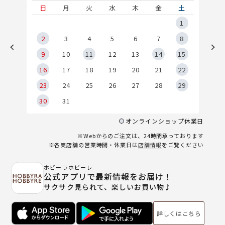
土
日
月
火
水
木
金
土
5
1
2
2
3
4
5
6
7
8
9
9
10
11
12
13
14
15
6
16
17
18
19
20
21
22
23
24
25
26
27
28
29
30
31
オンラインショップ休業日
※Webからのご注文は、24時間承っております
※各実店舗の営業時間・休業日は
店舗情報
をご覧ください
ホビーラホビーレ
公式アプリで最新情報をお届け！
サクサク見られて、楽しいお買い物♪
詳しくはこちら