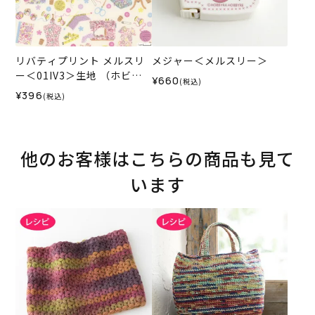
リバティプリント メルスリ
メジャー＜メルスリー＞
ー＜01IV3＞生地 （ホビー
¥660
(税込)
ラホビーレオリジナル）202
¥396
(税込)
6SS★復刻色
他のお客様はこちらの商品も見て
います