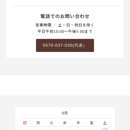
電話でのお問い合わせ
営業時間 ： 土・日・祝日を除く
平日午前10:00～午後5:00まで
0570-037-030(代表）
8月
土
日
月
火
水
木
金
土