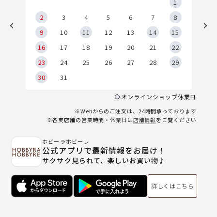
5
1
2
2
3
4
5
6
7
8
9
9
10
11
12
13
14
15
6
16
17
18
19
20
21
22
23
24
25
26
27
28
29
30
31
オンラインショップ休業日
※Webからのご注文は、24時間承っております
※各実店舗の営業時間・休業日は
店舗情報
をご覧ください
ホビーラホビーレ
公式アプリで最新情報をお届け！
サクサク見られて、楽しいお買い物♪
詳しくはこちら