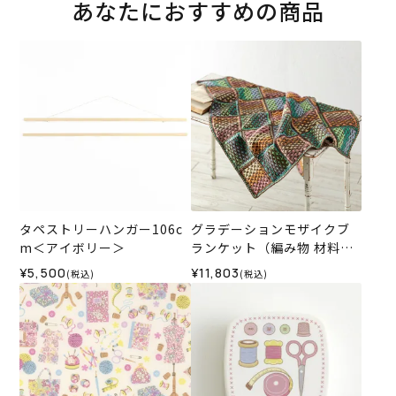
あなたにおすすめの商品
タペストリーハンガー106c
グラデーションモザイクブ
m＜アイボリー＞
ランケット（編み物 材料セ
ット）
¥5,500
¥11,803
(税込)
(税込)