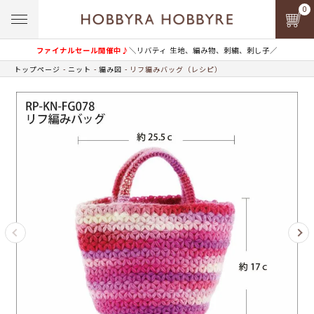
0
ファイナルセール開催中♪
＼リバティ 生地、編み物、刺繍、刺し子／
トップページ
ニット
編み図
リフ編みバッグ（レシピ）