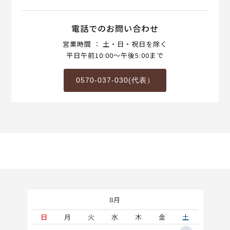
電話でのお問い合わせ
営業時間 ： 土・日・祝日を除く
平日午前10:00～午後5:00まで
0570-037-030(代表）
8月
土
日
月
火
水
木
金
土