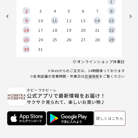
5
1
2
2
3
4
5
6
7
8
9
9
10
11
12
13
14
15
6
16
17
18
19
20
21
22
23
24
25
26
27
28
29
30
31
オンラインショップ休業日
※Webからのご注文は、24時間承っております
※各実店舗の営業時間・休業日は
店舗情報
をご覧ください
ホビーラホビーレ
公式アプリで最新情報をお届け！
サクサク見られて、楽しいお買い物♪
詳しくはこちら