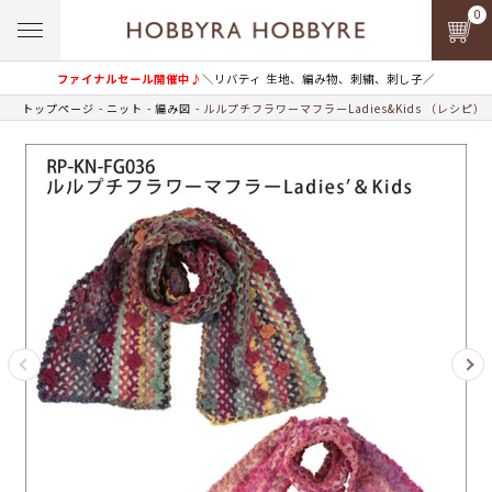
0
ファイナルセール開催中♪
＼リバティ 生地、編み物、刺繍、刺し子／
トップページ
ニット
編み図
ルルプチフラワーマフラーLadies&Kids （レシピ）