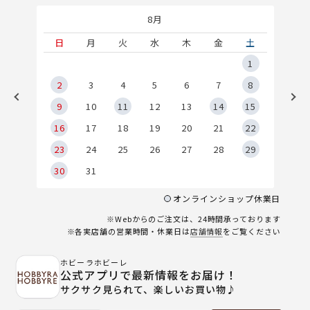
8月
土
日
月
火
水
木
金
土
5
1
2
2
3
4
5
6
7
8
9
9
10
11
12
13
14
15
6
16
17
18
19
20
21
22
23
24
25
26
27
28
29
30
31
オンラインショップ休業日
※Webからのご注文は、24時間承っております
※各実店舗の営業時間・休業日は
店舗情報
をご覧ください
ホビーラホビーレ
公式アプリで最新情報をお届け！
サクサク見られて、楽しいお買い物♪