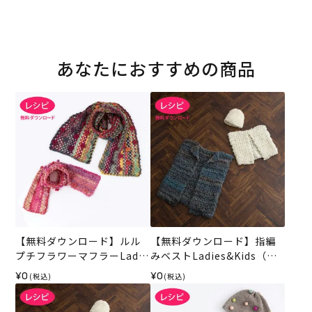
あなたにおすすめの商品
【無料ダウンロード】ルル
【無料ダウンロード】指編
プチフラワーマフラーLadie
みベストLadies&Kids（レ
s&Kids （レシピ）
シピ）
¥0
¥0
(税込)
(税込)