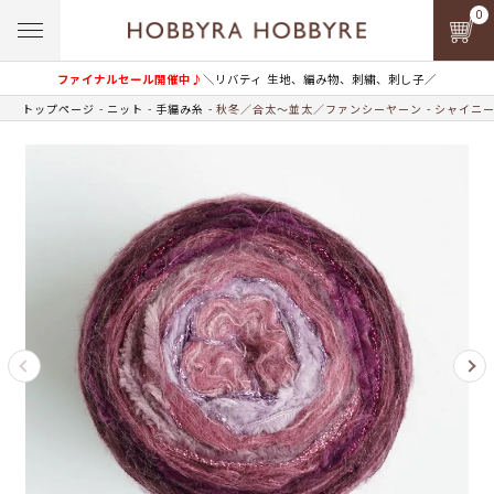
0
ファイナルセール開催中♪
＼リバティ 生地、編み物、刺繍、刺し子／
トップページ
ニット
手編み糸
秋冬／合太～並太／ファンシーヤーン
シャイニー