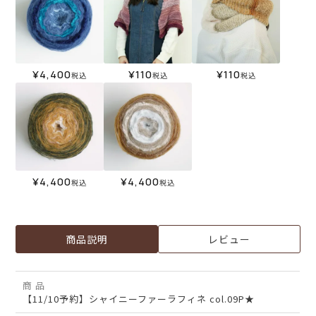
¥
4,400
¥
110
¥
110
税込
税込
税込
¥
4,400
¥
4,400
税込
税込
商品説明
レビュー
商 品
【11/10予約】シャイニーファーラフィネ col.09P★