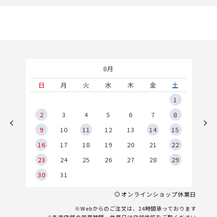
8月
土
日
月
火
水
木
金
土
5
1
2
2
3
4
5
6
7
8
9
9
10
11
12
13
14
15
6
16
17
18
19
20
21
22
23
24
25
26
27
28
29
30
31
オンラインショップ休業日
※Webからのご注文は、24時間承っております
※各実店舗の営業時間・休業日は
店舗情報
をご覧ください