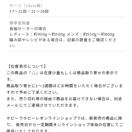
ゲージ（10cm角）
17～21目・21～26段
標準使用量
長袖セーターの場合
レディース：約450g～約500g メンズ：約550g～約600g
編み図やレシピがある場合は、記載の数量をご確認くださ
い。
【在庫表示について】
この商品の「△」は在庫少量もしくは商品取り寄せの表示で
す。
商品取り寄せに1～2週間ほどお時間をいただく場合がございま
すので予めご了承ください。
また、売り切れ等の理由で商品をお届けできない場合は、別途
メールにてご連絡させていただきます。
ホビーラホビーレオンラインショップでは、新発売の商品に限
り、 発売日から一定期間オンラインショップ単独の在庫にてご
提供いたしております。