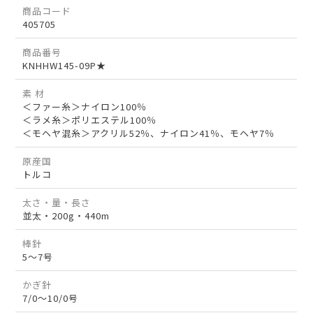
商品コード
405705
商品番号
KNHHW145-09P★
素 材
＜ファー糸＞ナイロン100％
＜ラメ糸＞ポリエステル100％
＜モヘヤ混糸＞アクリル52％、ナイロン41％、モヘヤ7％
原産国
トルコ
太さ・量・長さ
並太・200g・440m
棒針
5～7号
かぎ針
7/0～10/0号