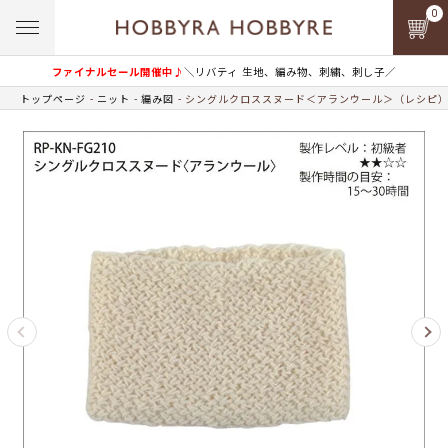
0
ファイナルセール開催中♪
＼リバティ 生地、編み物、刺繍、刺し子／
トップページ
ニット
編み図
シングルクロススヌード＜アランウール＞（レシピ