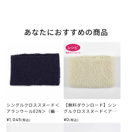
あなたにおすすめの商品
シングルクロススヌード＜
【無料ダウンロード】シン
アランウール02N＞（編み
グルクロススヌード＜アラ
物 材料セット）
ンウール＞（レシピ）
¥1,045
¥0
(税込)
(税込)