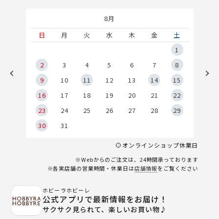
8月
土
日
月
火
水
木
金
土
5
1
2
2
3
4
5
6
7
8
9
9
10
11
12
13
14
15
6
16
17
18
19
20
21
22
23
24
25
26
27
28
29
30
31
オンラインショップ休業日
※Webからのご注文は、24時間承っております
※各実店舗の営業時間・休業日は
店舗情報
をご覧ください
ホビーラホビーレ
公式アプリで最新情報をお届け！
サクサク見られて、楽しいお買い物♪