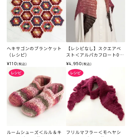
ヘキサゴンのブランケット
【レシピなし】スクエアベ
（レシピ）
スト＜アルパカフロート03
W＞（編み物 材料セット）
¥110
¥4,950
(税込)
(税込)
ルームシューズ＜ルル＆キ
フリルマフラー＜モヘヤシ