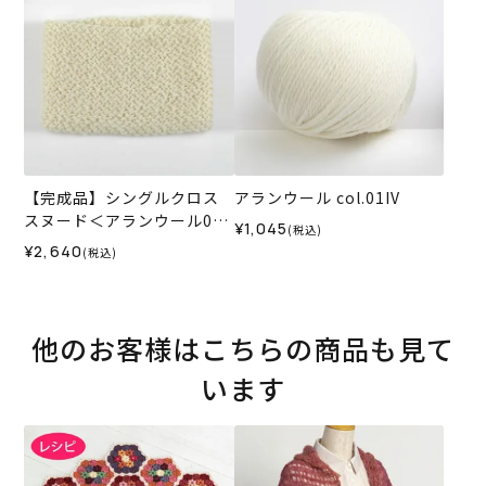
【完成品】シングルクロス
アランウール col.01IV
スヌード＜アランウール01I
¥1,045
(税込)
V＞
¥2,640
(税込)
他のお客様はこちらの商品も見て
います