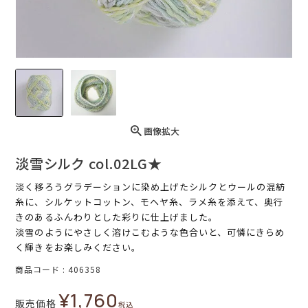
画像拡大
淡雪シルク col.02LG★
淡く移ろうグラデーションに染め上げたシルクとウールの混紡
糸に、シルケットコットン、モヘヤ糸、ラメ糸を添えて、奥行
きのあるふんわりとした彩りに仕上げました。
淡雪のようにやさしく溶けこむような色合いと、可憐にきらめ
く輝きをお楽しみください。
商品コード
406358
¥
1,760
販売価格
税込