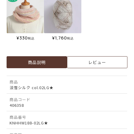
¥
330
¥
1,760
税込
税込
商品説明
レビュー
商品
淡雪シルク col.02LG★
商品コード
406358
商品番号
KNHHW188-02LG★