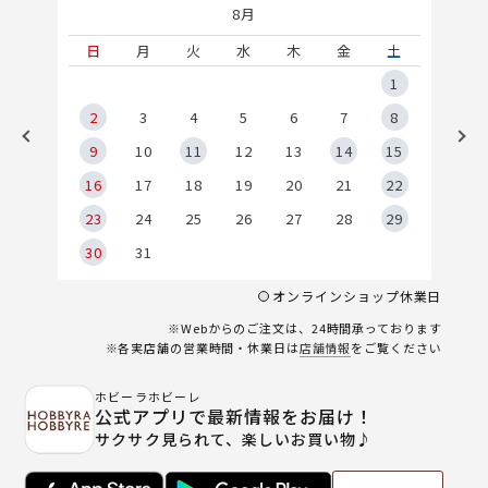
8月
土
日
月
火
水
木
金
土
5
1
2
2
3
4
5
6
7
8
9
9
10
11
12
13
14
15
6
16
17
18
19
20
21
22
23
24
25
26
27
28
29
30
31
オンラインショップ休業日
※Webからのご注文は、24時間承っております
※各実店舗の営業時間・休業日は
店舗情報
をご覧ください
ホビーラホビーレ
公式アプリで最新情報をお届け！
サクサク見られて、楽しいお買い物♪