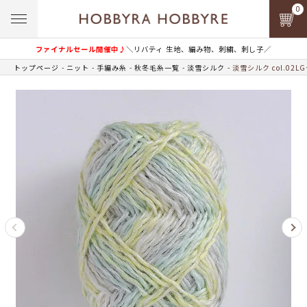
0
ファイナルセール開催中♪
＼リバティ 生地、編み物、刺繍、刺し子／
トップページ
ニット
手編み糸
秋冬毛糸一覧
淡雪シルク
淡雪シルク col.02L