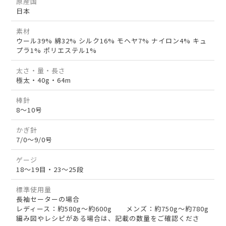
原産国
日本
素材
ウール39% 綿32% シルク16% モヘヤ7% ナイロン4% キュ
プラ1% ポリエステル1%
太さ・量・長さ
極太・40g・64m
棒針
8～10号
かぎ針
7/0～9/0号
ゲージ
18～19目・23～25段
標準使用量
長袖セーターの場合
レディース：約580g～約600g メンズ：約750g～約780g
編み図やレシピがある場合は、記載の数量をご確認くださ