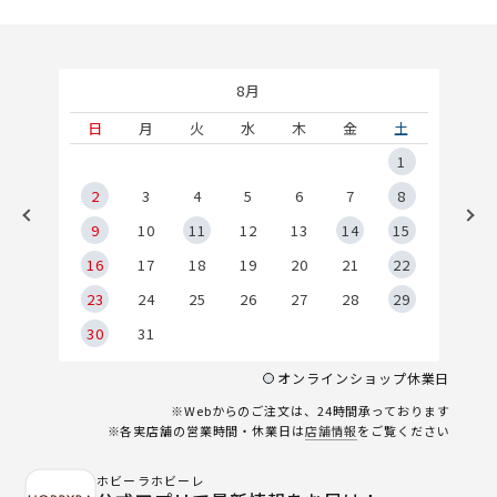
8月
土
日
月
火
水
木
金
土
5
1
2
2
3
4
5
6
7
8
9
9
10
11
12
13
14
15
6
16
17
18
19
20
21
22
23
24
25
26
27
28
29
30
31
オンラインショップ休業日
※Webからのご注文は、24時間承っております
※各実店舗の営業時間・休業日は
店舗情報
をご覧ください
ホビーラホビーレ