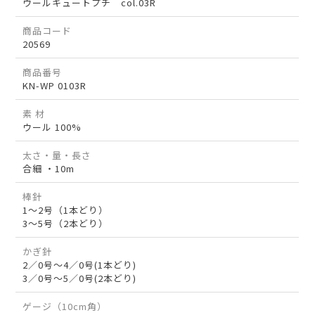
ウールキュートプチ col.03R
商品コード
20569
商品番号
KN-WP 0103R
素 材
ウール 100%
太さ・量・長さ
合細 ・10m
棒針
1～2号（1本どり）
3～5号（2本どり）
かぎ針
2／0号～4／0号(1本どり)
3／0号～5／0号(2本どり)
ゲージ（10cm角）