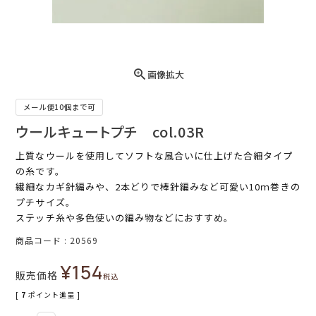
画像拡大
メール便10個まで可
ウールキュートプチ col.03R
上質なウールを使用してソフトな風合いに仕上げた合細タイプ
の糸です。
繊細なカギ針編みや、2本どりで棒針編みなど可愛い10ｍ巻きの
プチサイズ。
ステッチ糸や多色使いの編み物などにおすすめ。
商品コード
20569
¥
154
販売価格
税込
[
7
ポイント進呈 ]