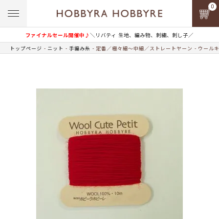
0
ファイナルセール開催中♪
＼リバティ 生地、編み物、刺繍、刺し子／
トップページ
ニット
手編み糸
定番／極々細～中細／ストレートヤーン
ウールキ