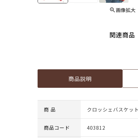
画像拡大
関連商品
商品説明
商 品
クロッシェバスケッ
商品コード
403812