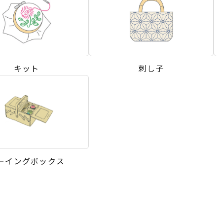
キット
刺し子
ーイングボックス