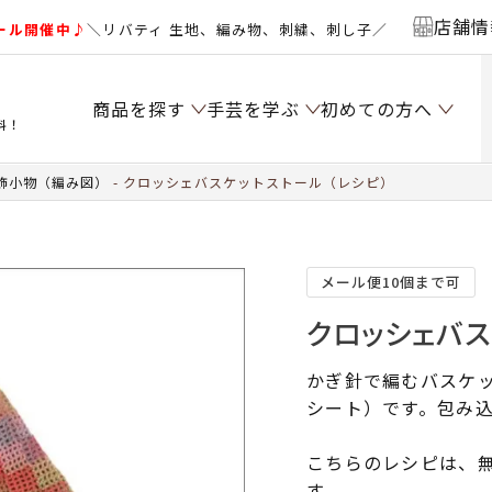
店舗情
ール開催中♪
＼リバティ 生地、編み物、刺繍、刺し子／
商品を探す
手芸を学ぶ
初めての方へ
料！
飾小物（編み図）
クロッシェバスケットストール（レシピ）
メール便10個まで可
クロッシェバス
かぎ針で編むバスケ
シート）です。包み
こちらのレシピは、無
す。