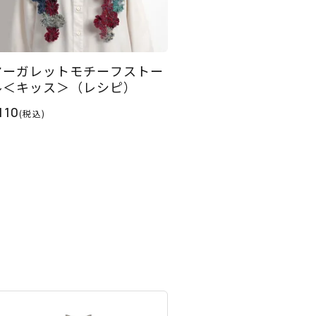
マーガレットモチーフストー
ル＜キッス＞（レシピ）
110
(税込)