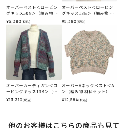
オーバーベスト＜ロービン
オーバーベスト＜ロービン
グキッス50N＞（編み物 材
グキッス13B＞（編み物 材
料セット）
料セット）
¥5,390
¥5,390
(税込)
(税込)
オーバーカーディガン＜ロ
オーバーVネックベスト＜A
ービングキッス13B＞（編
＞（編み物 材料セット）
み物 材料セット）
¥13,310
¥12,584
(税込)
(税込)
他のお客様はこちらの商品も見て