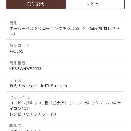
商品説明
レビュー
商品
オーバーベスト＜ロービングキッス53L＞（編み物 材料セッ
ト）
商品コード
441969
商品番号
KPSRWHWF2653L
サイズ
着丈 約54.5cm 胸囲 約112cm
セット内容
ロービングキッス1種（並太糸）ウール62％ アクリル25％ ナ
イロン13％
レシピ（つくり方シート）
難易度