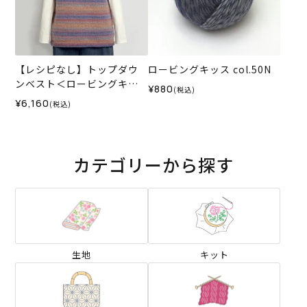
【レシピなし】トップダウ
ロービングキッス col.50N
ンベスト＜ロービングキッ
¥880
(税込)
ス58P＞（編み物 材料セッ
¥6,160
(税込)
ト）
カテゴリーから探す
生地
キット