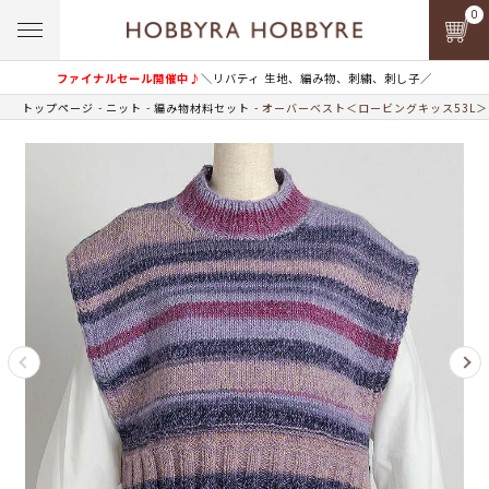
0
ファイナルセール開催中♪
＼リバティ 生地、編み物、刺繍、刺し子／
トップページ
ニット
編み物材料セット
オーバーベスト＜ロービングキッス53L＞