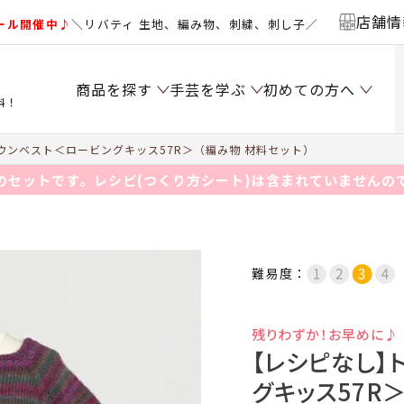
店舗情
ール開催中♪
＼リバティ 生地、編み物、刺繍、刺し子／
商品を探す
手芸を学ぶ
初めての方へ
料！
ンベスト＜ロービングキッス57R＞（編み物 材料セット）
のセットです。レシピ(つくり方シート)は含まれていませんの
難易度：
残りわずか！お早めに♪
【レシピなし】
グキッス57R