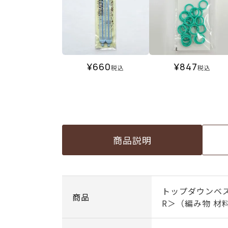
¥
660
¥
847
税込
税込
商品説明
トップダウンベ
商品
R＞（編み物 材