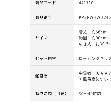
商品コード
441710
商品番号
KPSRWHWH245
着丈 約66cm
サイズ
胸囲 約98cm
ゆき丈 約30.5
セット内容
ロービングキッ
中級者 ★★★
難易度
＜難易度につい
製作時間（目安）
30～40時間