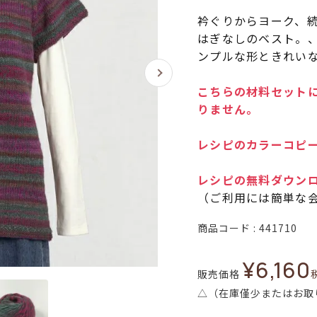
衿ぐりからヨーク、
はぎなしのベスト。
ンプルな形ときれい
こちらの材料セットに
りません。
レシピのカラーコピー
レシピの無料ダウン
（ご利用には簡単な
商品コード
441710
¥
6,160
販売価格
△（在庫僅少またはお取