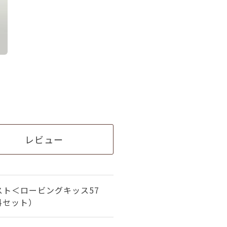
レビュー
スト＜ロービングキッス57
料セット）