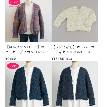
【無料ダウンロード】オー
【レシピなし】オーバーカ
バーカーディガン（レシ
ーディガン＜バルキースラ
ピ）
ブ01IV＞（編み物 材料セッ
¥0
¥17,160
(税込)
(税込)
ト）