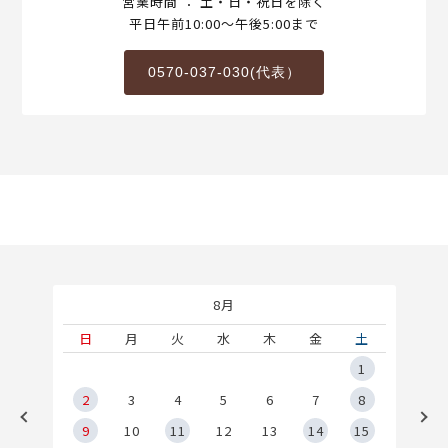
営業時間 ： 土・日・祝日を除く
平日午前10:00～午後5:00まで
0570-037-030(代表）
8月
土
日
月
火
水
木
金
土
5
1
2
2
3
4
5
6
7
8
9
9
10
11
12
13
14
15