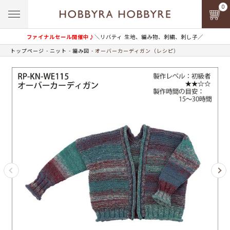
0
ファイナルセール開催中♪
＼リバティ 生地、編み物、刺繍、刺し子／
トップページ
ニット
編み図
オーバーカーディガン（レシピ）