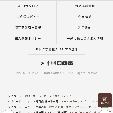
WEBカタログ
雑誌掲載情報
お客様レビュー
企業情報
特定商取引法表記
利用規約
個人情報ポリシー
一緒に働こう♪求人情報
おトクな情報♪メルマガ登録
© 2026 HOBBYRA HOBBYRE CORPORATION ALL Rights Reserved
トップページ
登録
オーバーカーディガン（レシピ）
リリヤン
トップページ
ニット
新商品 編み物一覧
オーバーカーディガン（レシピ）
フェア
トップページ
ニット
手編み糸
秋冬／合太～並太／ファンシーヤーン
ロービング
トップページ
ニット
編み図
ウエア（編み図）
オーバーカーディガン（レシピ）