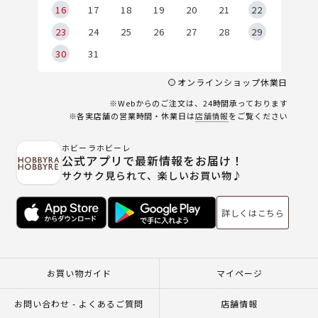
6
16
17
18
19
20
21
22
23
24
25
26
27
28
29
30
31
オンラインショップ休業日
※Webからのご注文は、24時間承っております
※各実店舗の営業時間・休業日は
店舗情報
をご覧ください
ホビーラホビーレ
公式アプリで最新情報をお届け！
サクサク見られて、楽しいお買い物♪
詳しくはこちら
お買い物ガイド
マイページ
お問い合わせ - よくあるご質問
店舗情報