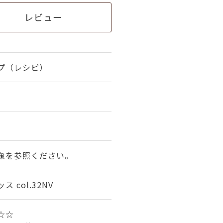
レビュー
プ（レシピ）
1
像を参照ください。
 col.32NV
★☆☆