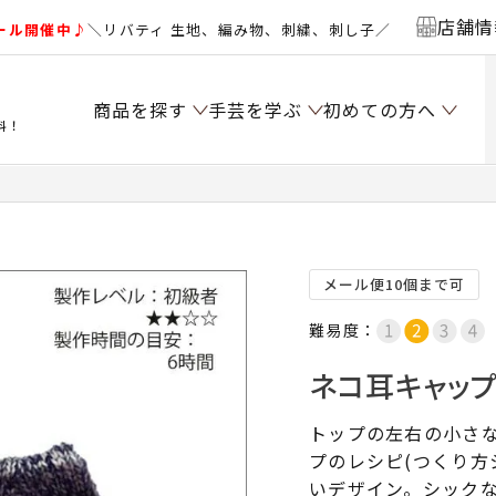
店舗情
ール開催中♪
＼リバティ 生地、編み物、刺繍、刺し子／
商品を探す
手芸を学ぶ
初めての方へ
料！
メール便10個まで可
難易度：
ネコ耳キャップ
トップの左右の小さ
プのレシピ(つくり方
いデザイン。シック