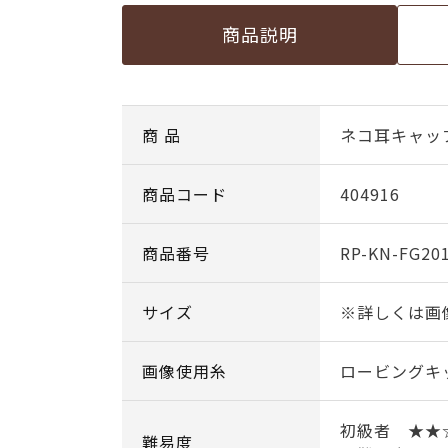
商品説明
商 品
ネコ耳キャッ
商品コード
404916
商品番号
RP-KN-FG20
サイズ
※詳しくは画
画像使用糸
ロービングキッス
初級者 ★
難易度