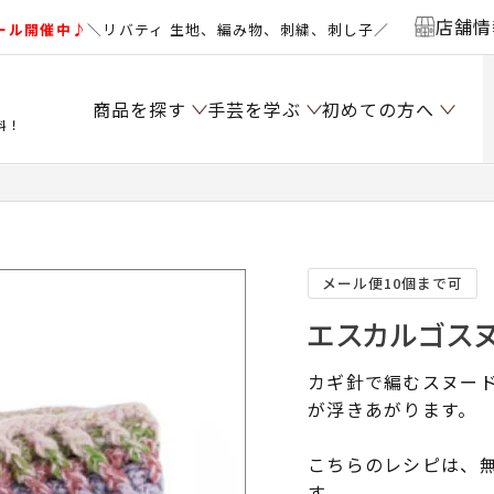
店舗情
ール開催中♪
＼リバティ 生地、編み物、刺繍、刺し子／
商品を探す
手芸を学ぶ
初めての方へ
料！
メール便10個まで可
エスカルゴスヌ
カギ針で編むスヌー
が浮きあがります。
こちらのレシピは、無
す。