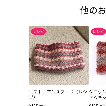
他の
エストニアンスヌード（レシ
クロッ
ピ）
ド＜キ
¥110
¥110
(税込)
(税込