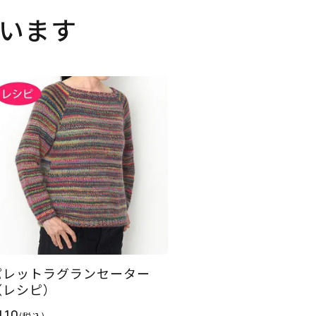
います
パレットラグランセーター
（レシピ）
110
(税込)