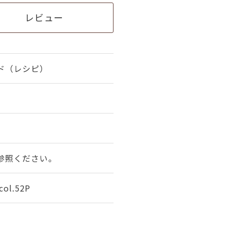
レビュー
ド（レシピ）
参照ください。
l.52P