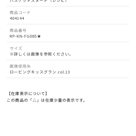
バスケットスヌード（レシピ）
商品コード
404144
商品番号
RP-KN-FG085★
サイズ
※詳しくは画像を参照ください。
画像使用糸
ロービングキッスグラン col.13
【在庫表示について】
この商品の「△」は在庫少量の表示です。