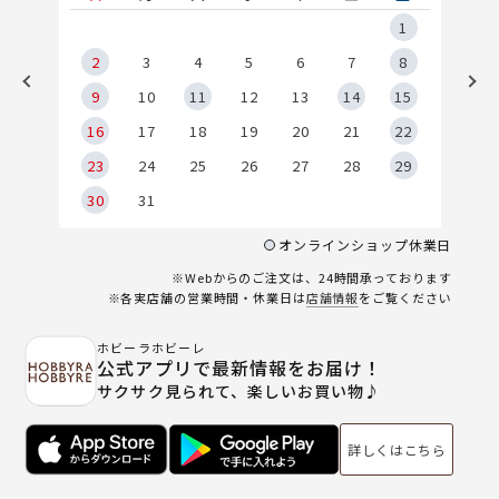
5
1
2
2
3
4
5
6
7
8
9
9
10
11
12
13
14
15
6
16
17
18
19
20
21
22
23
24
25
26
27
28
29
30
31
オンラインショップ休業日
※Webからのご注文は、24時間承っております
※各実店舗の営業時間・休業日は
店舗情報
をご覧ください
ホビーラホビーレ
公式アプリで最新情報をお届け！
サクサク見られて、楽しいお買い物♪
詳しくはこちら