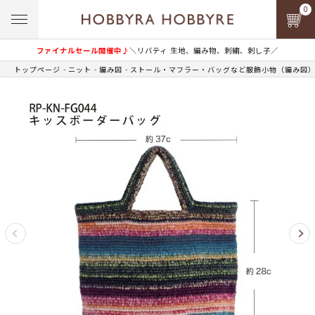
0
ファイナルセール開催中♪
＼リバティ 生地、編み物、刺繍、刺し子／
トップページ
ニット
編み図
ストール・マフラー・バッグなど服飾小物（編み図