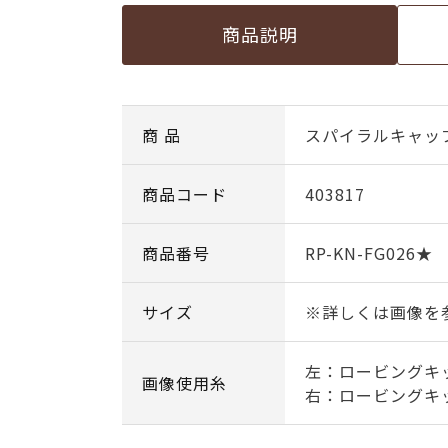
商品説明
商 品
スパイラルキャッ
商品コード
403817
商品番号
RP-KN-FG026★
サイズ
※詳しくは画像を
左：ロービングキッス
画像使用糸
右：ロービングキッス