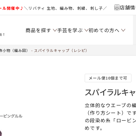
店舗情
ール開催中♪
＼リバティ 生地、編み物、刺繍、刺し子／
商品を探す
手芸を学ぶ
初めての方へ
料！
飾小物（編み図）
スパイラルキャップ（レシピ）
メール便10個まで可
スパイラルキャ
立体的なウエーブの
（作り方シート）で
の段染め糸「ロービ
めです。