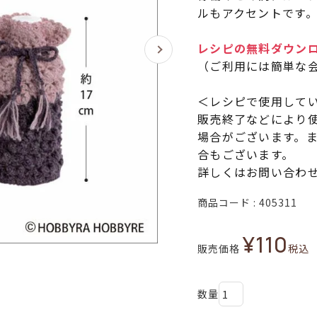
ルもアクセントです
レシピの無料ダウン
（ご利用には簡単な
＜レシピで使用して
販売終了などにより
場合がございます。
合もございます。
詳しくはお問い合わ
商品コード
405311
¥
110
販売価格
税込