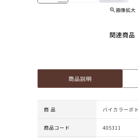
画像拡大
関連商品
商品説明
商 品
バイカラーボ
商品コード
405311