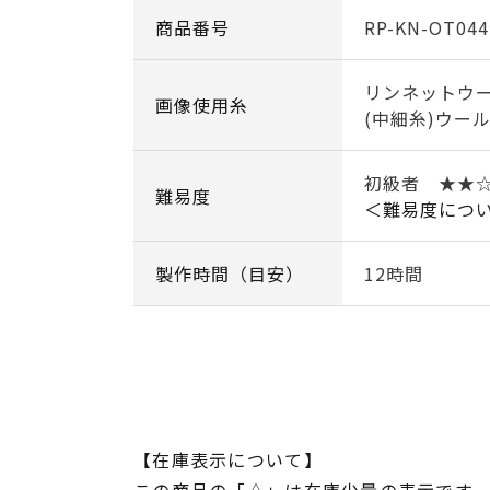
商品番号
RP-KN-OT04
リンネットウー
画像使用糸
(中細糸)ウール
初級者 ★★
難易度
＜難易度につ
製作時間（目安）
12時間
【在庫表示について】