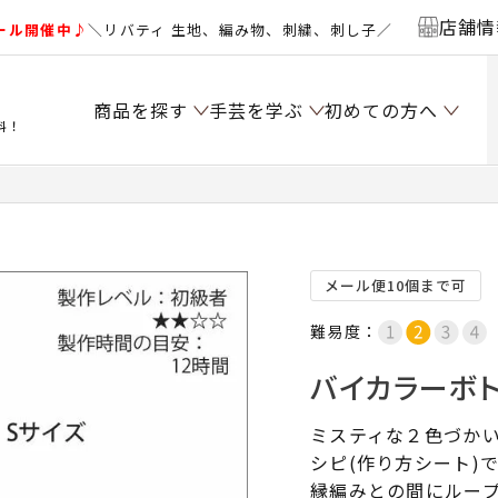
店舗情
ール開催中♪
＼リバティ 生地、編み物、刺繍、刺し子／
商品を探す
手芸を学ぶ
初めての方へ
料！
）
メール便10個まで可
難易度：
バイカラーボト
ミスティな２色づか
シピ(作り方シート)
縁編みとの間にルー