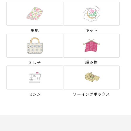
生地
キット
刺し子
編み物
ミシン
ソーイングボックス