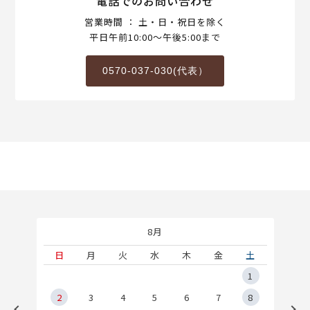
電話でのお問い合わせ
営業時間 ： 土・日・祝日を除く
平日午前10:00～午後5:00まで
0570-037-030(代表）
8月
土
日
月
火
水
木
金
土
5
1
2
2
3
4
5
6
7
8