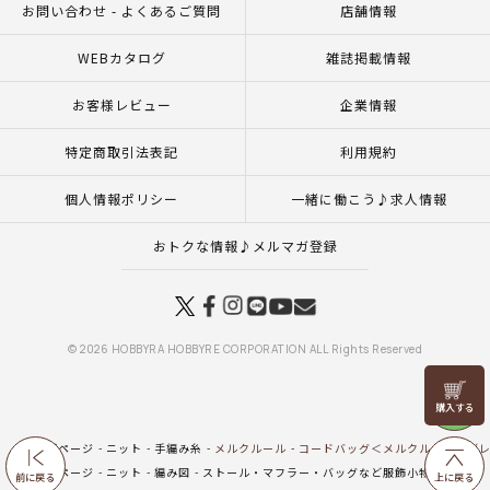
お問い合わせ - よくあるご質問
店舗情報
WEBカタログ
雑誌掲載情報
お客様レビュー
企業情報
特定商取引法表記
利用規約
個人情報ポリシー
一緒に働こう♪求人情報
おトクな情報♪メルマガ登録
© 2026 HOBBYRA HOBBYRE CORPORATION ALL Rights Reserved
リリヤン
フェア
トップページ
ニット
手編み糸
メルクルール
コードバッグ＜メルクルール＞（
トップページ
ニット
編み図
ストール・マフラー・バッグなど服飾小物（編み図
前に戻る
上に戻る