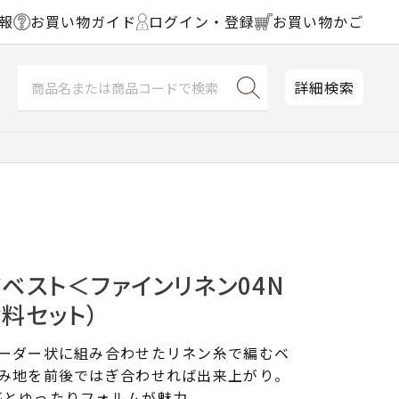
報
お買い物ガイド
ログイン・登録
お買い物かご
詳細検索
ベスト＜ファインリネン04N
材料セット）
ボーダー状に組み合わせたリネン糸で編むベ
編み地を前後ではぎ合わせれば出来上がり。
感とゆったりフォルムが魅力。