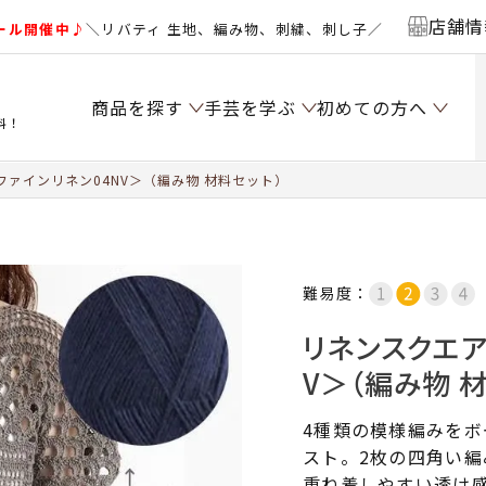
店舗情
ール開催中♪
＼リバティ 生地、編み物、刺繍、刺し子／
商品を探す
手芸を学ぶ
初めての方へ
料！
ァインリネン04NV＞（編み物 材料セット）
難易度：
リネンスクエア
V＞（編み物 
4種類の模様編みを
スト。2枚の四角い
重ね着しやすい透け