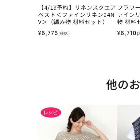
【4/19予約】リネンスクエア
フラワ
ベスト＜ファインリネン04N
ァインリ
V＞（編み物 材料セット）
物 材料
¥6,776
¥6,710
(税込)
(
他の