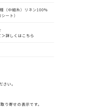
種（中細糸）リネン100%
方シート）
☆
て＞詳しくはこちら
ださい。
品取り寄せの表示です。