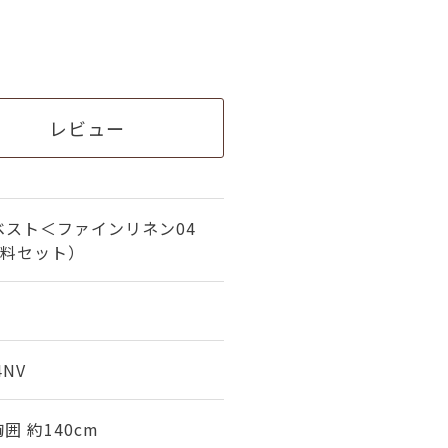
レビュー
ベスト＜ファインリネン04
材料セット）
4NV
囲 約140cm