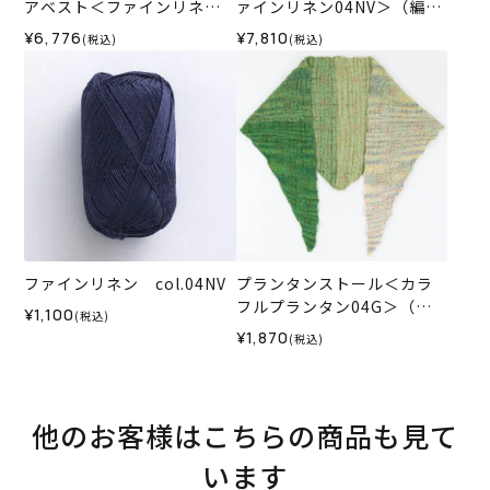
アベスト＜ファインリネン0
ァインリネン04NV＞（編み
4NV＞（編み物 材料セッ
物 材料セット）
¥6,776
¥7,810
(税込)
(税込)
ト）
ファインリネン col.04NV
プランタンストール＜カラ
フルプランタン04G＞（編
¥1,100
(税込)
み物 材料セット）
¥1,870
(税込)
他のお客様はこちらの商品も見て
います