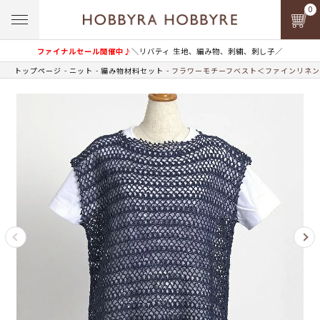
0
ファイナルセール開催中♪
＼リバティ 生地、編み物、刺繍、刺し子／
トップページ
ニット
編み物材料セット
フラワーモチーフベスト＜ファインリネン0