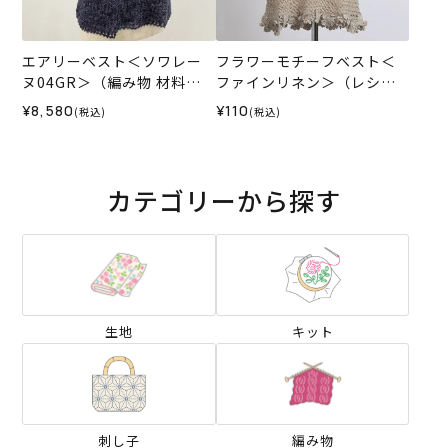
エアリーベスト＜ソワレー
フラワーモチーフベスト＜
ヌ04GR＞（編み物 材料セ
ファインリネン＞（レシ
ット）
ピ）
¥8,580
¥110
(税込)
(税込)
カテゴリーから探す
生地
キット
刺し子
編み物