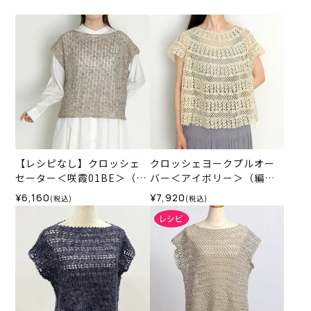
【レシピなし】クロッシェ
クロッシェヨークプルオー
セーター＜咲霞01BE＞（編
バー＜アイボリー＞（編み
み物 材料セット）
物 材料セット）
¥6,160
¥7,920
(税込)
(税込)