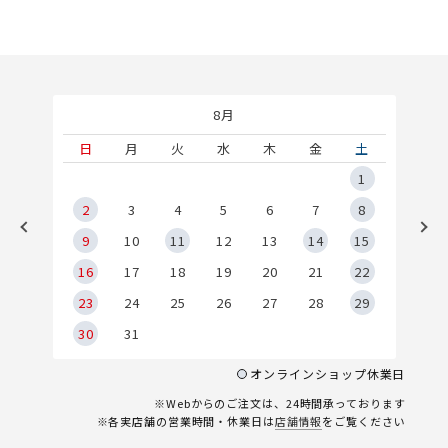
8月
土
日
月
火
水
木
金
土
5
1
2
2
3
4
5
6
7
8
9
9
10
11
12
13
14
15
6
16
17
18
19
20
21
22
23
24
25
26
27
28
29
30
31
オンラインショップ休業日
※Webからのご注文は、24時間承っております
※各実店舗の営業時間・休業日は
店舗情報
をご覧ください