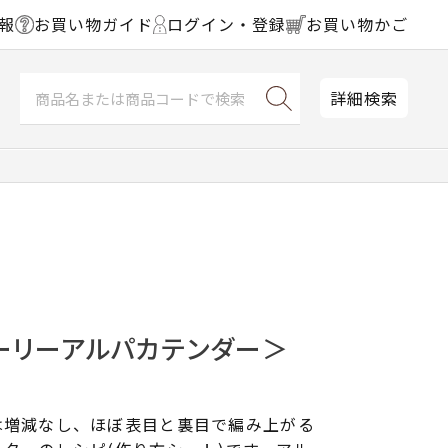
報
お買い物ガイド
ログイン・登録
お買い物かご
詳細検索
ーリーアルパカテンダー＞
は増減なし、ほぼ表目と裏目で編み上がる