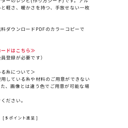
ターのレシピ(作り方シート)です。アル
いと軽さ、暖かさを持つ、手放せない一枚
料ダウンロードPDFのカラーコピーで
ロードはこちら≫
会員登録が必要です）
いる糸について＞
使用している糸や材料のご用意ができない
また、画像とは違う色でご用意が可能な場
せください。
[
5
ポイント進呈 ]