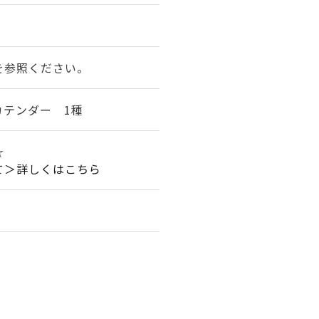
★
を参照ください。
カテンダー 1種
☆☆
て＞詳しくはこちら
。