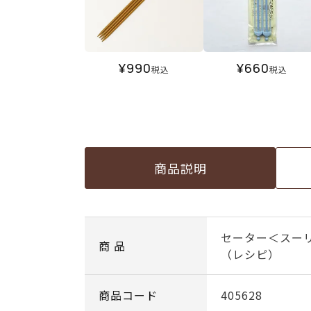
¥
990
¥
660
税込
税込
商品説明
セーター＜スー
商 品
（レシピ）
商品コード
405628