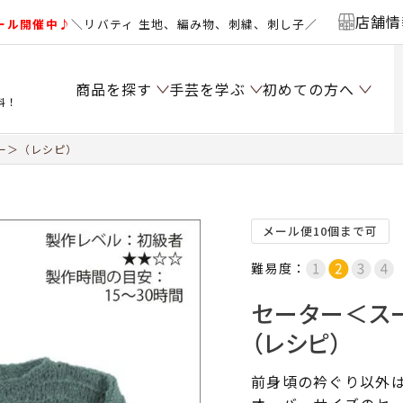
店舗情
ール開催中♪
＼リバティ 生地、編み物、刺繍、刺し子／
商品を探す
手芸を学ぶ
初めての方へ
料！
ー＞（レシピ）
メール便10個まで可
難易度：
セーター＜ス
（レシピ）
前身頃の衿ぐり以外