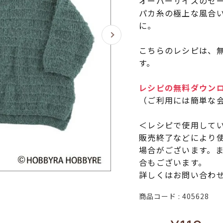
オーバーサイズのセー
パカ糸の極上な風合
に。
こちらのレシピは、無
す。
レシピの無料ダウン
（ご利用には簡単な
＜レシピで使用して
販売終了などにより
場合がございます。
合もございます。
詳しくはお問い合わ
商品コード
405628