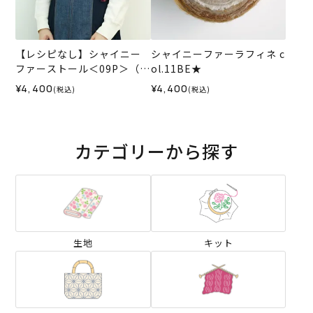
【レシピなし】シャイニー
シャイニーファーラフィネ c
ファーストール＜09P＞（編
ol.11BE★
み物 材料セット）
¥4,400
¥4,400
(税込)
(税込)
カテゴリーから探す
生地
キット