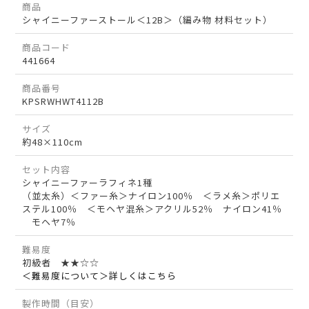
商品
シャイニーファーストール＜12B＞（編み物 材料セット）
商品コード
441664
商品番号
KPSRWHWT4112B
サイズ
約48×110cm
セット内容
シャイニーファーラフィネ1種
（並太糸）＜ファー糸＞ナイロン100％ ＜ラメ糸＞ポリエ
ステル100％ ＜モヘヤ混糸＞アクリル52％ ナイロン41％
モヘヤ7％
難易度
初級者 ★★☆☆
＜難易度について＞詳しくはこちら
製作時間（目安）