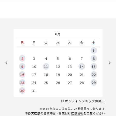
8月
土
日
月
火
水
木
金
土
5
1
2
2
3
4
5
6
7
8
9
9
10
11
12
13
14
15
6
16
17
18
19
20
21
22
23
24
25
26
27
28
29
30
31
オンラインショップ休業日
※Webからのご注文は、24時間承っております
※各実店舗の営業時間・休業日は
店舗情報
をご覧ください