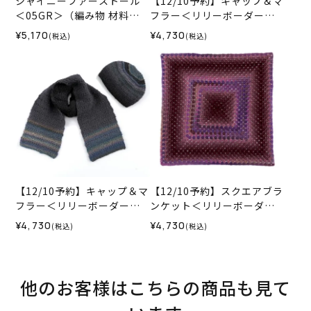
シャイニーファーストール
【12/10予約】キャップ＆マ
＜05GR＞（編み物 材料セ
フラー＜リリーボーダーグ
ット）
ラン10BE＞（編み物 材料セ
¥5,170
¥4,730
(税込)
(税込)
ット）
【12/10予約】キャップ＆マ
【12/10予約】スクエアブラ
フラー＜リリーボーダーグ
ンケット＜リリーボーダー
ラン08GR＞（編み物 材料
グラン12P＞（編み物 材料
¥4,730
¥4,730
(税込)
(税込)
セット）
セット）
他のお客様はこちらの商品も見て