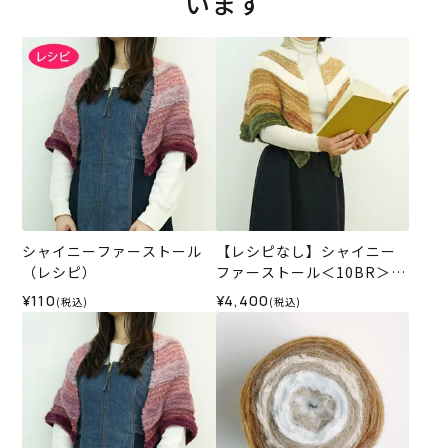
います
シャイニーファーストール
【レシピなし】シャイニー
（レシピ）
ファーストール＜10BR＞
（編み物 材料セット）
¥110
¥4,400
(税込)
(税込)