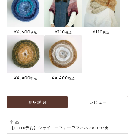
¥
4,400
¥
110
¥
110
税込
税込
税込
¥
4,400
¥
4,400
税込
税込
商品説明
レビュー
商 品
【11/10予約】シャイニーファーラフィネ col.09P★