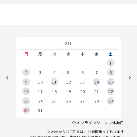
8月
土
日
月
火
水
木
金
土
5
1
2
2
3
4
5
6
7
8
9
9
10
11
12
13
14
15
6
16
17
18
19
20
21
22
23
24
25
26
27
28
29
30
31
オンラインショップ休業日
※Webからのご注文は、24時間承っております
※各実店舗の営業時間・休業日は
店舗情報
をご覧ください