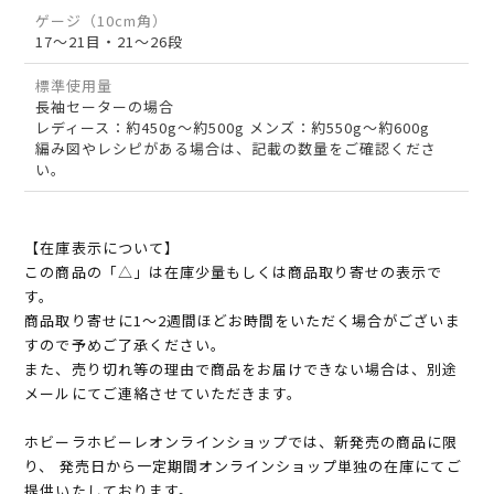
ゲージ（10cm角）
17～21目・21～26段
標準使用量
長袖セーターの場合
レディース：約450g～約500g メンズ：約550g～約600g
編み図やレシピがある場合は、記載の数量をご確認くださ
い。
【在庫表示について】
この商品の「△」は在庫少量もしくは商品取り寄せの表示で
す。
商品取り寄せに1～2週間ほどお時間をいただく場合がございま
すので予めご了承ください。
また、売り切れ等の理由で商品をお届けできない場合は、別途
メールにてご連絡させていただきます。
ホビーラホビーレオンラインショップでは、新発売の商品に限
り、 発売日から一定期間オンラインショップ単独の在庫にてご
提供いたしております。