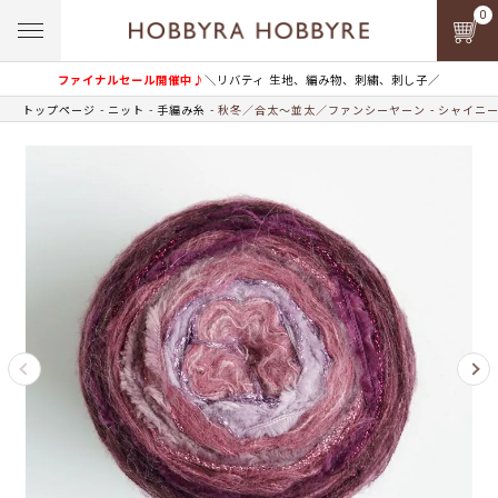
0
ファイナルセール開催中♪
＼リバティ 生地、編み物、刺繍、刺し子／
トップページ
ニット
手編み糸
秋冬／合太～並太／ファンシーヤーン
シャイニー