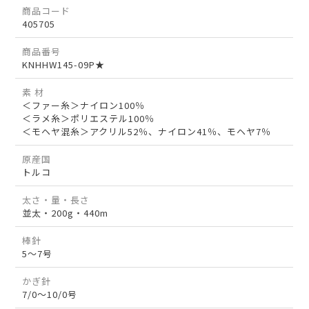
商品コード
405705
商品番号
KNHHW145-09P★
素 材
＜ファー糸＞ナイロン100％
＜ラメ糸＞ポリエステル100％
＜モヘヤ混糸＞アクリル52％、ナイロン41％、モヘヤ7％
原産国
トルコ
太さ・量・長さ
並太・200g・440m
棒針
5～7号
かぎ針
7/0～10/0号