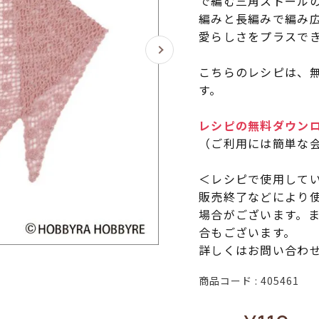
で編む三角ストールの
編みと長編みで編み
愛らしさをプラスで
こちらのレシピは、無
す。
レシピの無料ダウン
（ご利用には簡単な
＜レシピで使用して
販売終了などにより
場合がございます。
合もございます。
詳しくはお問い合わ
商品コード
405461