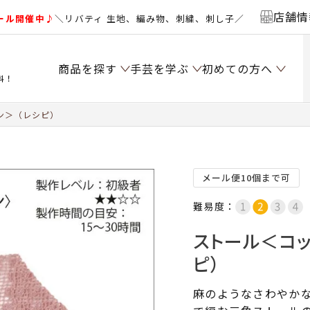
店舗情
ール開催中♪
＼リバティ 生地、編み物、刺繍、刺し子／
商品を探す
手芸を学ぶ
初めての方へ
料！
ン＞（レシピ）
メール便10個まで可
難易度：
ストール＜コッ
ピ）
麻のようなさわやか