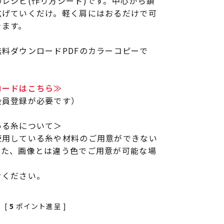
レシピ(作り方シート)です。中心から鎖
広げていくだけ。軽く肩にはおるだけで可
きます。
料ダウンロードPDFのカラーコピーで
ロードはこちら≫
会員登録が必要です）
いる糸について＞
使用している糸や材料のご用意ができない
また、画像とは違う色でご用意が可能な場
せください。
[
5
ポイント進呈 ]