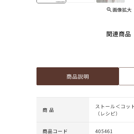
画像拡大
関連商品
商品説明
ストール＜コッ
商 品
（レシピ）
商品コード
405461