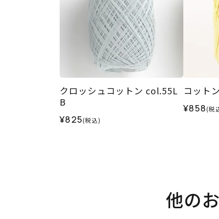
クロッシュコットン col.55L
コットンシ
B
¥858
(税
¥825
(税込)
他の