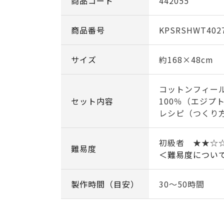
商品コード
442055
商品番号
KPSRSHWT402
サイズ
約168×48cm
コットンフィー
セット内容
100％（エジプ
レシピ（つくり
初級者 ★★
難易度
＜難易度につい
製作時間（目安）
30～50時間