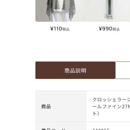
¥
110
¥
990
税込
税込
商品説明
クロッシェラー
商品
ールファイン27
ト）