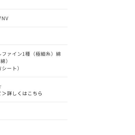
7NV
ルファイン1種（極細糸）綿
ト綿）
方シート）
☆☆
て＞詳しくはこちら