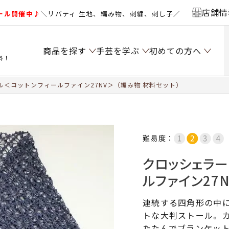
店舗情
ール開催中♪
＼リバティ 生地、編み物、刺繍、刺し子／
商品を探す
手芸を学ぶ
初めての方へ
料！
＜コットンフィールファイン27NV＞（編み物 材料セット）
難易度：
クロッシェラー
ルファイン27
連続する四角形の中
トな大判ストール。
たたんでブランケッ