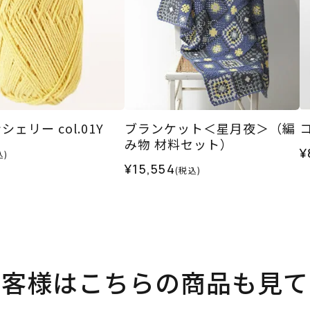
ェリー col.01Y
ブランケット＜星月夜＞（編
コ
み物 材料セット）
¥
込)
¥15,554
(税込)
お客様はこちらの商品も見て