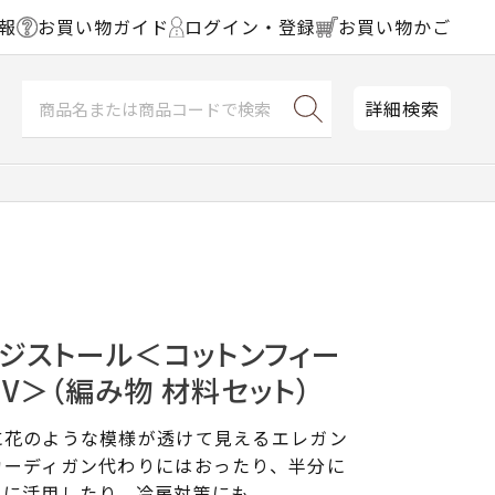
報
お買い物ガイド
ログイン・登録
お買い物かご
詳細検索
ジストール＜コットンフィー
NV＞（編み物 材料セット）
に花のような模様が透けて見えるエレガン
カーディガン代わりにはおったり、半分に
トに活用したり、冷房対策にも。