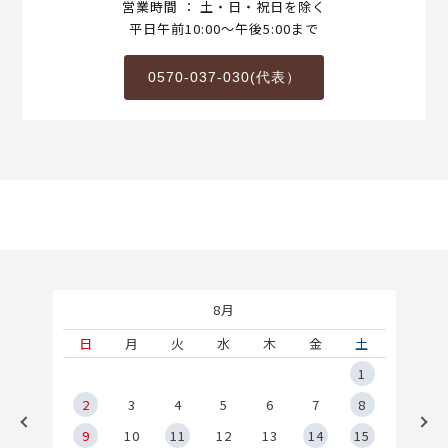
営業時間 ： 土・日・祝日を除く
平日午前10:00～午後5:00まで
0570-037-030(代表）
8月
土
日
月
火
水
木
金
土
5
1
2
2
3
4
5
6
7
8
9
9
10
11
12
13
14
15