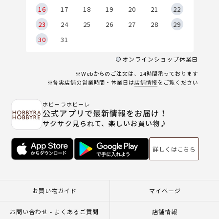
6
16
17
18
19
20
21
22
23
24
25
26
27
28
29
30
31
オンラインショップ休業日
※Webからのご注文は、24時間承っております
※各実店舗の営業時間・休業日は
店舗情報
をご覧ください
ホビーラホビーレ
公式アプリで最新情報をお届け！
サクサク見られて、楽しいお買い物♪
詳しくはこちら
お買い物ガイド
マイページ
お問い合わせ - よくあるご質問
店舗情報