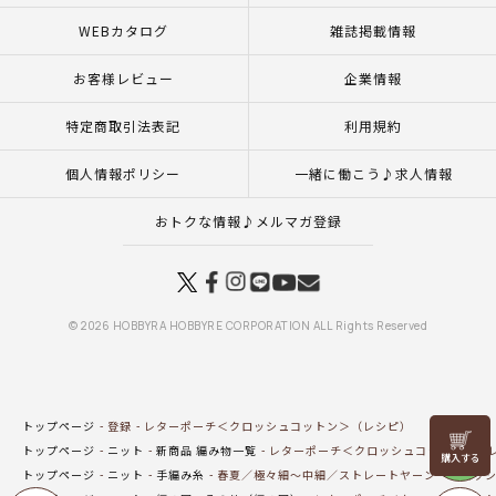
WEBカタログ
雑誌掲載情報
お客様レビュー
企業情報
特定商取引法表記
利用規約
個人情報ポリシー
一緒に働こう♪求人情報
おトクな情報♪メルマガ登録
© 2026 HOBBYRA HOBBYRE CORPORATION ALL Rights Reserved
トップページ
登録
レターポーチ＜クロッシュコットン＞（レシピ）
リリヤン
トップページ
ニット
新商品 編み物一覧
レターポーチ＜クロッシュコットン＞（
フェア
トップページ
ニット
手編み糸
春夏／極々細～中細／ストレートヤーン
クロッシ