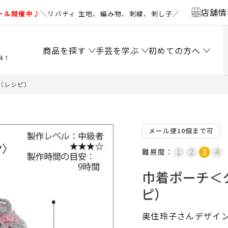
店舗情
ール開催中♪
＼リバティ 生地、編み物、刺繍、刺し子／
商品を探す
手芸を学ぶ
初めての方へ
料！
（レシピ）
メール便10個まで可
難易度：
巾着ポーチ＜
ピ）
奥住玲子さんデザイ