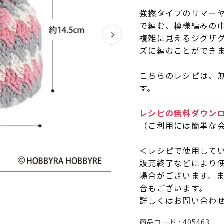
強撚タイプのサマー
で編む、模様編みの巾
複雑に見えるジグザ
ズに編むことができ
こちらのレシピは、無
す。
レシピの無料ダウン
（ご利用には簡単な
＜レシピで使用して
販売終了などにより
場合がございます。
合もございます。
詳しくはお問い合わ
商品コード
405463