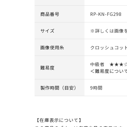
商品番号
RP-KN-FG298
サイズ
※詳しくは画像
画像使用糸
クロッシュコッ
中級者 ★★
難易度
＜難易度につい
製作時間（目安）
9時間
【在庫表示について】