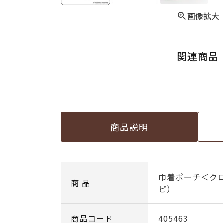
画像拡大
関連商品
商品説明
巾着ポーチ＜ク
商 品
ピ）
商品コード
405463