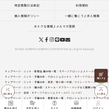
特定商取引法表記
利用規約
個人情報ポリシー
一緒に働こう♪求人情報
おトクな情報♪メルマガ登録
© 2026 HOBBYRA HOBBYRE CORPORATION ALL Rights Reserved
トップページ
ニット
新商品 編み物一覧
モチーフクロッシェストールCC（レシピ
リリヤン
トップページ
ニット
手編み糸
クロッシュコットン
モチーフクロッシェストール
フェア
トップページ
ニット
手編み糸
春夏／極々細～中細／ストレートヤーン
クロッシ
トップページ
ニット
編み図
ストール・マフラー・バッグなど服飾小物（編み図
トップページ
登録
モチーフクロッシェストールCC（レシピ）
前に戻る
上に戻る
トップページ
ニット
手編み糸
春夏毛糸一覧
クロッシュコットン
モチーフクロ
トップページ
一覧はこちら(ウエア・ストール・マフラー)
モチーフクロッシェスト
商品を探す
手芸を学ぶ
ガイド
店舗情報
ログイン
トップページ
手編み(ウエア・ストール・マフラー)
モチーフクロッシェストールC