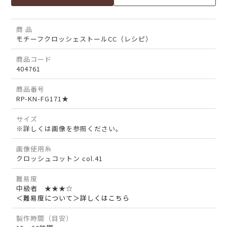
商 品
モチーフクロッシェストールCC（レシピ）
商品コード
404761
商品番号
RP-KN-FG171★
サイズ
※詳しくは画像を参照ください。
画像使用糸
クロッシュコットン col.41
難易度
中級者 ★★★☆
＜難易度について＞詳しくはこちら
製作時間（目安）