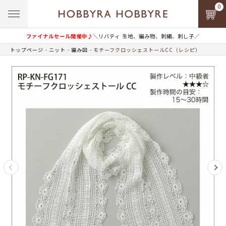
0
ファイナルセール開催中♪
＼リバティ 生地、編み物、刺繍、刺し子／
トップページ
ニット
編み図
モチーフクロッシェストールCC（レシピ）