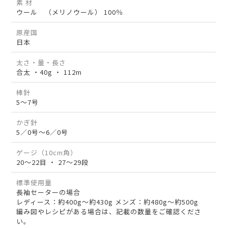
素 材
ウール （メリノウール） 100％
原産国
日本
太さ・量・長さ
合太 ・40g ・ 112m
棒針
5～7号
かぎ針
5／0号～6／0号
ゲージ（10cm角）
20～22目 ・ 27～29段
標準使用量
長袖セーターの場合
レディース：約400g～約430g メンズ：約480g～約500g
編み図やレシピがある場合は、記載の数量をご確認くださ
い。