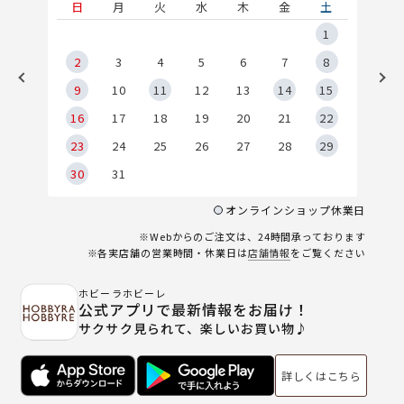
土
日
月
火
水
木
金
土
5
1
2
2
3
4
5
6
7
8
9
9
10
11
12
13
14
15
6
16
17
18
19
20
21
22
23
24
25
26
27
28
29
30
31
オンラインショップ休業日
※Webからのご注文は、24時間承っております
※各実店舗の営業時間・休業日は
店舗情報
をご覧ください
ホビーラホビーレ
公式アプリで最新情報をお届け！
サクサク見られて、楽しいお買い物♪
詳しくはこちら