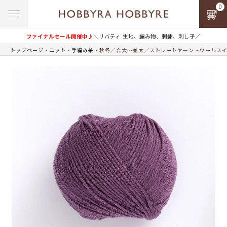
0
ファイナルセール開催中♪
＼リバティ 生地、編み物、刺繍、刺し子／
トップページ
ニット
手編み糸
秋冬／合太～並太／ストレートヤーン
ウールス