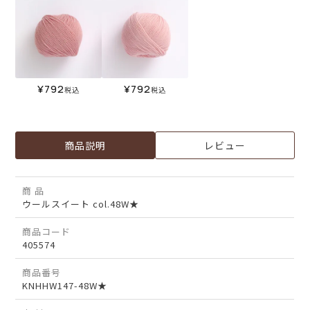
¥
792
¥
792
税込
税込
商品説明
レビュー
商 品
ウールスイート col.48W★
商品コード
405574
商品番号
KNHHW147-48W★