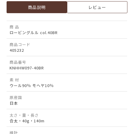
商品説明
レビュー
商 品
ロービングルル col.40BR
商品コード
405232
商品番号
KNHHW097-40BR
素 材
ウール90％ モヘヤ10％
原産国
日本
太さ・量・長さ
合太・40g・140m
棒針