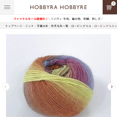
0
ファイナルセール開催中♪
＼リバティ 生地、編み物、刺繍、刺し子／
トップページ
ニット
手編み糸
秋冬毛糸一覧
ロービングルル
ロービングルル co