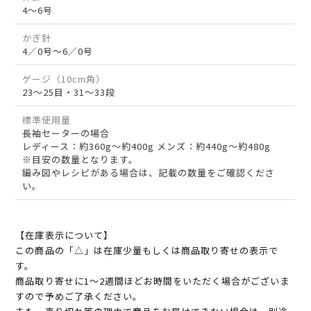
4～6号
かぎ針
4／0号～6／0号
ゲージ（10cm角）
23～25目・31～33段
標準使用量
長袖セーターの場合
レディース：約360g～約400g メンズ：約440g～約480g
※目安の数量となります。
編み図やレシピがある場合は、記載の数量をご確認くださ
い。
【在庫表示について】
この商品の「△」は在庫少量もしくは商品取り寄せの表示で
す。
商品取り寄せに1～2週間ほどお時間をいただく場合がございま
すので予めご了承ください。