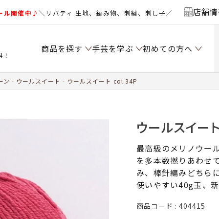
店舗情
ール開催中♪
＼リバティ 生地、編み物、刺繍、刺し子／
商品を探す
手芸を学ぶ
初めての方へ
料！
ーン
ウールスイート
ウールスイート col.34P
ウールスイート c
最高級のメリノウー
を多本数撚りあわせ
み、棒針編みどちら
使いやすい40g玉、
商品コード
404415