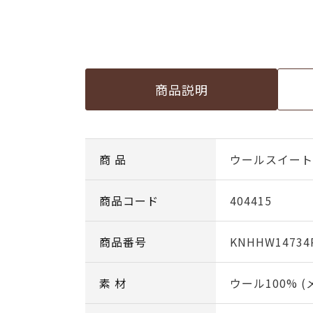
商品説明
商 品
ウールスイート c
商品コード
404415
商品番号
KNHHW14734
素 材
ウール100% 