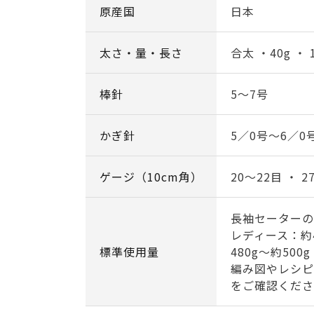
原産国
日本
太さ・量・長さ
合太 ・40g ・ 
棒針
5～7号
かぎ針
5／0号～6／0
ゲージ（10cm角）
20～22目 ・ 2
長袖セーターの
レディース：約4
標準使用量
480g～約500g
編み図やレシピ
をご確認くださ