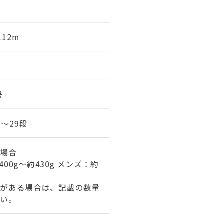
112m
号
7～29段
場合
00g～約430g メンズ：約
がある場合は、記載の数量
い。