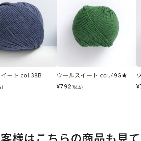
ート col.38B
ウールスイート col.49G★
ウ
¥792
¥
込)
(税込)
お客様はこちらの商品も見て