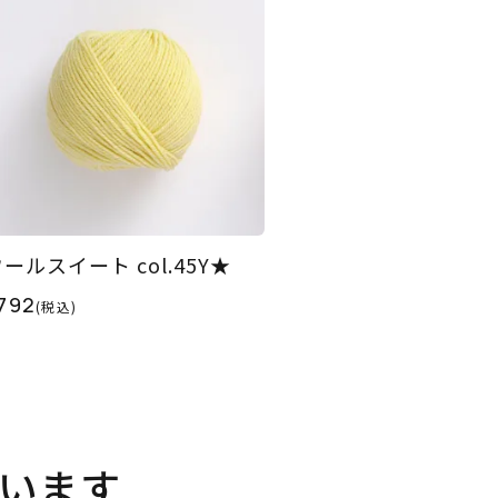
ールスイート col.45Y★
792
(税込)
います