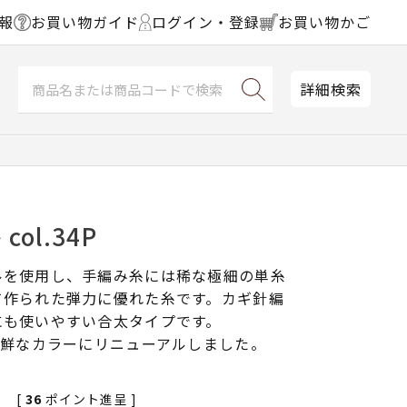
報
お買い物ガイド
ログイン・登録
お買い物かご
詳細検索
ol.34P
ルを使用し、手編み糸には稀な極細の単糸
て作られた弾力に優れた糸です。カギ針編
にも使いやすい合太タイプです。
新鮮なカラーにリニューアルしました。
[
36
ポイント進呈 ]