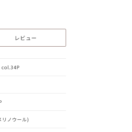
レビュー
ol.34P
P
(メリノウール)