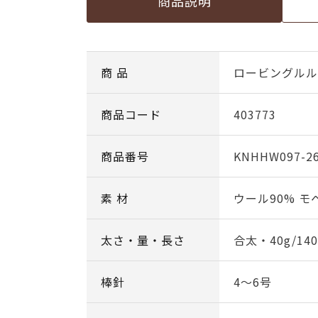
商品説明
商 品
ロービングルル c
商品コード
403773
商品番号
KNHHW097-2
素 材
ウール90% モ
太さ・量・長さ
合太・40g/14
棒針
4～6号