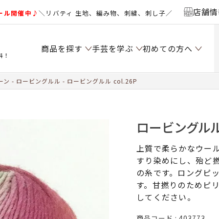
店舗情
ール開催中♪
＼リバティ 生地、編み物、刺繍、刺し子／
商品を探す
手芸を学ぶ
初めての方へ
料！
ーン
ロービングルル
ロービングルル col.26P
ロービングルル c
上質で柔らかなウー
すり染めにし、殆ど
の糸です。ロングピ
す。甘撚りのためピ
してください。
商品コード
403773