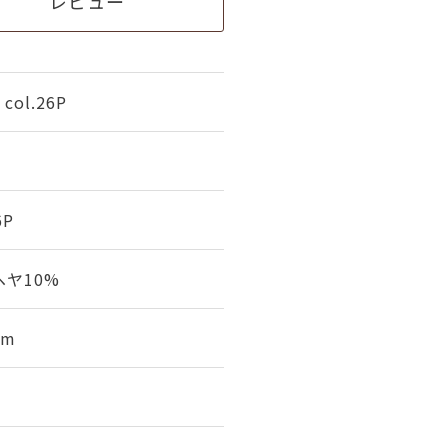
レビュー
ol.26P
6P
ヘヤ10%
0m