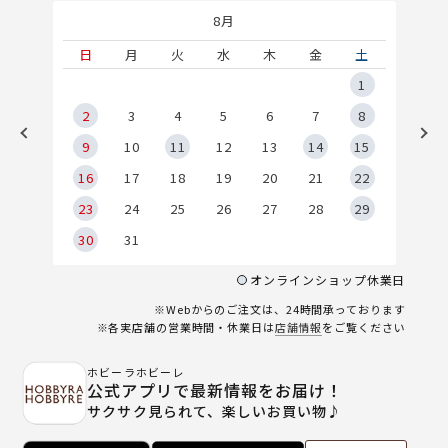
8月
土
日
月
火
水
木
金
土
5
1
2
2
3
4
5
6
7
8
9
9
10
11
12
13
14
15
6
16
17
18
19
20
21
22
23
24
25
26
27
28
29
30
31
オンラインショップ休業日
※Webからのご注文は、24時間承っております
※各実店舗の営業時間・休業日は
店舗情報
をご覧ください
ホビーラホビーレ
公式アプリで最新情報をお届け！
サクサク見られて、楽しいお買い物♪