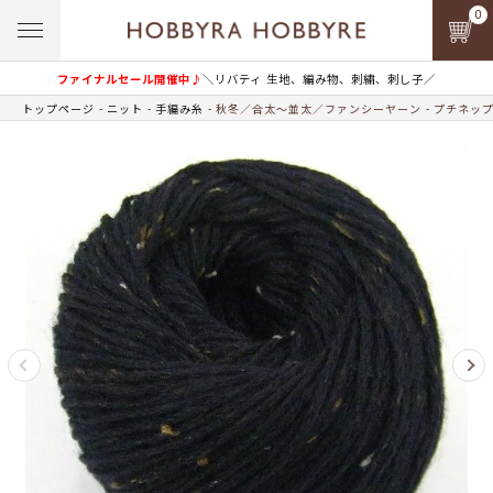
0
ファイナルセール開催中♪
＼リバティ 生地、編み物、刺繍、刺し子／
トップページ
ニット
手編み糸
秋冬／合太～並太／ファンシーヤーン
プチネップ