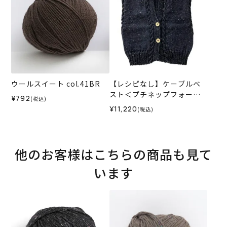
ウールスイート col.41BR
【レシピなし】ケーブルベ
スト＜プチネップフォープ
¥792
(税込)
ライ09NV＞（編み物 材料セ
¥11,220
(税込)
ット）
他のお客様はこちらの商品も見て
います