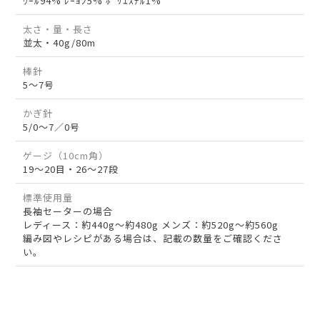
ｳｰﾙ94% ﾚｰﾖﾝ5% ﾎﾟﾘｴｽﾃﾙ1%
太さ・量・長さ
並太・40g/80m
棒針
5～7号
かぎ針
5/0～7／0号
ゲージ（10cm角）
19～20目・26～27段
標準使用量
長袖セーターの場合
レディース：約440g～約480g メンズ：約520g～約560g
編み図やレシピがある場合は、記載の数量をご確認くださ
い。