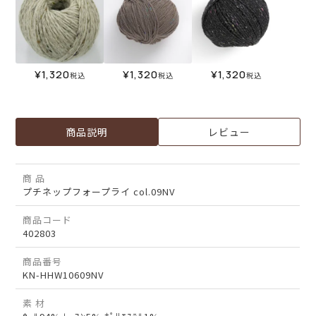
¥
1,320
¥
1,320
¥
1,320
税込
税込
税込
商品説明
レビュー
商 品
プチネップフォープライ col.09NV
商品コード
402803
商品番号
KN-HHW10609NV
素 材