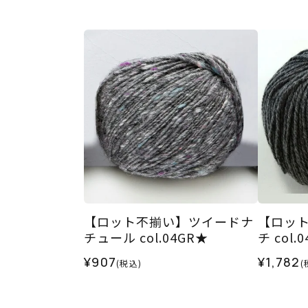
【ロット不揃い】ツイードナ
【ロッ
チュール col.04GR★
チ col.
¥907
¥1,782
(税込)
(