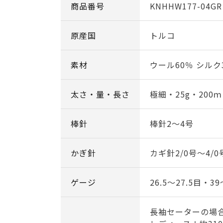
商品番号
KNHHW177-04GR
原産国
トルコ
素材
ウール60％ シルク
太さ・量・長さ
極細・25g・200ｍ
棒針
棒針2～4号
かぎ針
カギ針2/0号～4/0
ゲージ
26.5～27.5目・3
長袖セーターの場