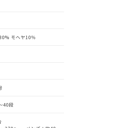
30% モヘヤ10％
号
9～40段
合