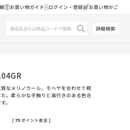
報
お買い物ガイド
ログイン・登録
お買い物かご
詳細検索
.04GR
上質なメリノウール、モヘヤを合わせて軽
した。柔らかな手触りと奥行きのある色合
です。
[
75
ポイント進呈 ]