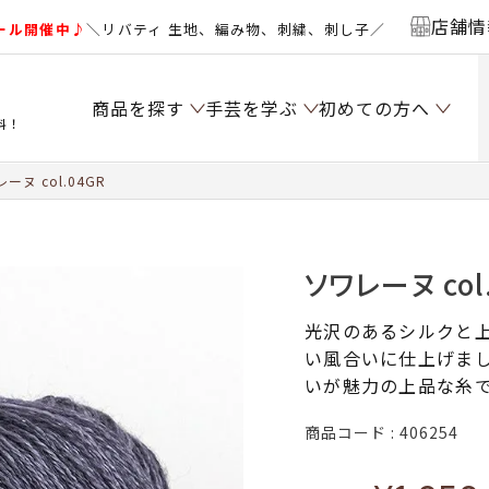
店舗情
ール開催中♪
＼リバティ 生地、編み物、刺繍、刺し子／
商品を探す
手芸を学ぶ
初めての方へ
料！
ーヌ col.04GR
ソワレーヌ col
光沢のあるシルクと
い風合いに仕上げま
いが魅力の上品な糸
商品コード
406254