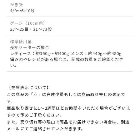
かぎ針
4/0～6／0号
ゲージ（10cm角）
23～25目・31～33段
標準使用量
長袖セーターの場合
レディース：約360g～約400g メンズ：約440g～約480g
編み図やレシピがある場合は、記載の数量をご確認くださ
い。
【在庫表示について】
この商品の「△」は在庫少量もしくは商品取り寄せの表示で
す。
商品取り寄せに1～2週間ほどお時間をいただく場合がございま
すので予めご了承ください。
また、売り切れ等の理由で商品をお届けできない場合は、別途
メールにてご連絡させていただきます。