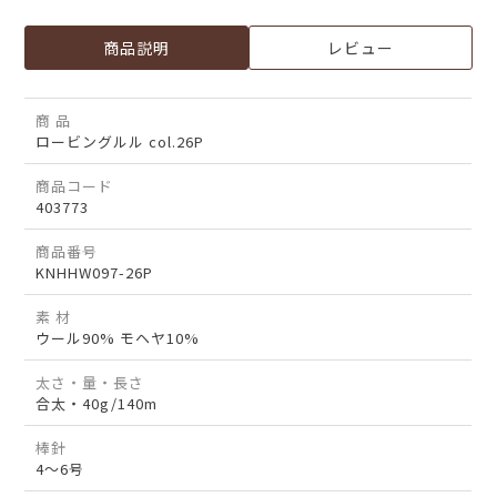
商品説明
レビュー
商 品
ロービングルル col.26P
商品コード
403773
商品番号
KNHHW097-26P
素 材
ウール90% モヘヤ10%
太さ・量・長さ
合太・40g/140m
棒針
4～6号