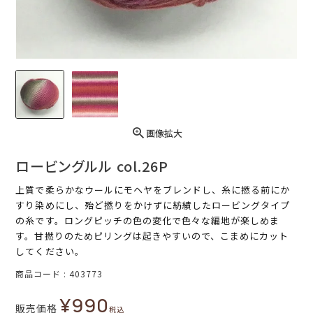
画像拡大
ロービングルル col.26P
上質で柔らかなウールにモヘヤをブレンドし、糸に撚る前にか
すり染めにし、殆ど撚りをかけずに紡績したロービングタイプ
の糸です。ロングピッチの色の変化で色々な編地が楽しめま
す。甘撚りのためピリングは起きやすいので、こまめにカット
してください。
商品コード
403773
¥
990
販売価格
税込