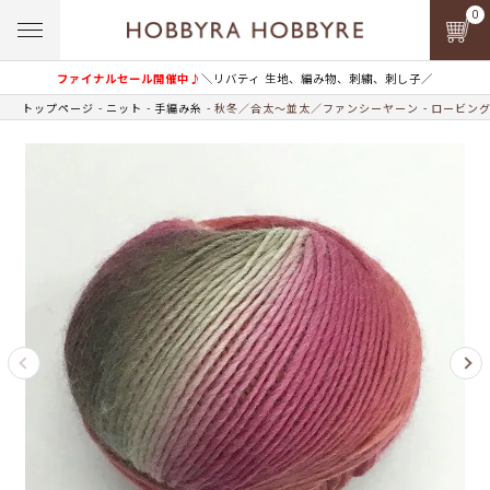
0
ファイナルセール開催中♪
＼リバティ 生地、編み物、刺繍、刺し子／
トップページ
ニット
手編み糸
秋冬／合太～並太／ファンシーヤーン
ロービン