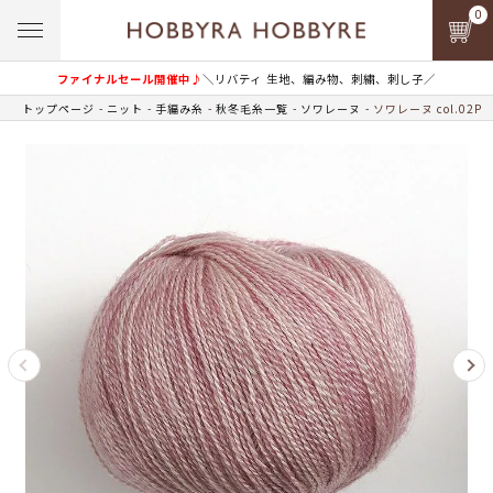
0
ファイナルセール開催中♪
＼リバティ 生地、編み物、刺繍、刺し子／
トップページ
ニット
手編み糸
秋冬毛糸一覧
ソワレーヌ
ソワレーヌ col.02P