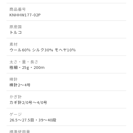
商品番号
KNHHW177-02P
原産国
トルコ
素材
ウール60％ シルク30% モヘヤ10％
太さ・量・長さ
極細・25g・200ｍ
棒針
棒針2～4号
かぎ針
カギ針2/0号～4/0号
ゲージ
26.5～27.5目・39～40段
標準使用量