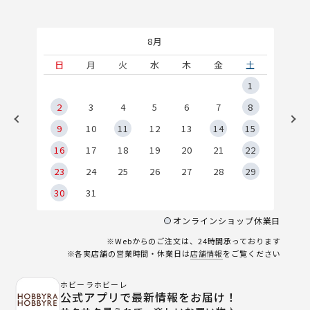
8月
土
日
月
火
水
木
金
土
5
1
2
2
3
4
5
6
7
8
9
9
10
11
12
13
14
15
6
16
17
18
19
20
21
22
23
24
25
26
27
28
29
30
31
オンラインショップ休業日
※Webからのご注文は、24時間承っております
※各実店舗の営業時間・休業日は
店舗情報
をご覧ください
ホビーラホビーレ
公式アプリで最新情報をお届け！