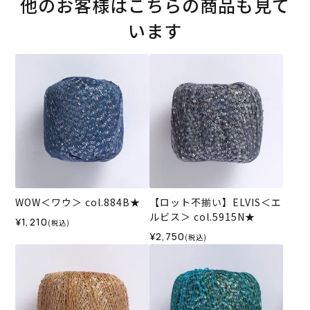
他のお客様はこちらの商品も見て
います
WOW＜ワウ＞ col.884B★
【ロット不揃い】ELVIS＜エ
ルビス＞ col.5915N★
¥1,210
(税込)
¥2,750
(税込)