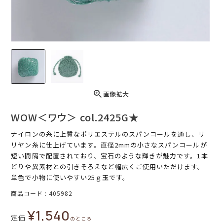
画像拡大
WOW＜ワウ＞ col.2425G★
ナイロンの糸に上質なポリエステルのスパンコールを通し、リ
リヤン糸に仕上げています。直径2mmの小さなスパンコールが
短い間隔で配置されており、宝石のような輝きが魅力です。1本
どりや異素材との引きそろえなど幅広くご使用いただけます。
単色で小物に使いやすい25ｇ玉です。
商品コード
405982
¥
1,540
定価
のところ