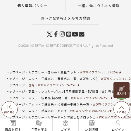
個人情報ポリシー
一緒に働こう♪求人情報
おトクな情報♪メルマガ登録
© 2026 HOBBYRA HOBBYRE CORPORATION ALL Rights Reserved
トップページ
カテゴリー
きらめく夏色ニット
WOW＜ワウ＞ col.2425G★
トップページ
ニット
手編み糸
春夏毛糸一覧
WOW(ワウ)
WOW＜ワウ＞ col.
トップページ
登録
WOW＜ワウ＞ col.2425G★
リリヤン
トップページ
商品
マンスリープレス4月号掲載商品
5月8日（金）発売の商品
W
フェア
トップページ
ニット
新商品 編み物一覧
WOW＜ワウ＞ col.2425G★
トップページ
ニット
手編み糸
＜極細～中細＞糸一覧
WOW＜ワウ＞ col.2425
トップページ
ニット
手編み糸
その他
WOW＜ワウ＞ col.2425G★
前に戻る
上に戻る
トップページ
カテゴリー
サマーヤーンで楽しむクロッシェ
WOW＜ワウ＞ col.2
トップページ
カテゴリー
初夏のおでかけニット
WOW＜ワウ＞ col.2425G★
商品を探す
手芸を学ぶ
ガイド
店舗情報
ログイン
トップページ
特集一覧
ニットコレクション
WOW＜ワウ＞ col.2425G★