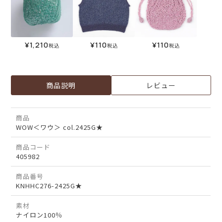
¥
1,210
¥
110
¥
110
税込
税込
税込
商品説明
レビュー
商品
WOW＜ワウ＞ col.2425G★
商品コード
405982
商品番号
KNHHC276-2425G★
素材
ナイロン100％