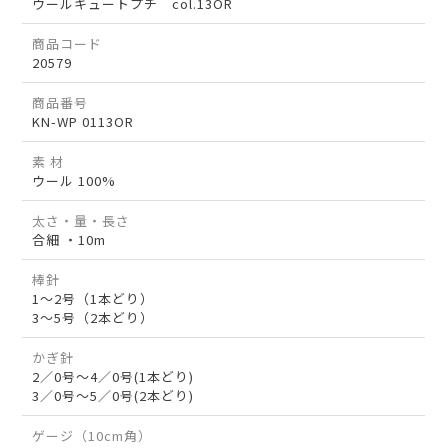
ウールキュートプチ col.13OR
商品コード
20579
商品番号
KN-WP 0113OR
素 材
ウール 100%
太さ・量・長さ
合細 ・10m
棒針
1～2号（1本どり）
3～5号（2本どり）
かぎ針
2／0号～4／0号(1本どり)
3／0号～5／0号(2本どり)
ゲージ（10cm角）