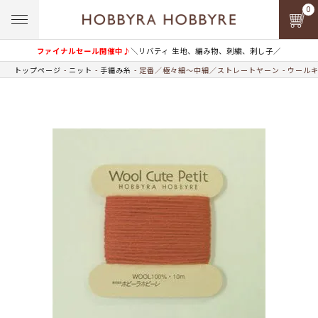
0
ファイナルセール開催中♪
＼リバティ 生地、編み物、刺繍、刺し子／
トップページ
ニット
手編み糸
定番／極々細～中細／ストレートヤーン
ウールキ