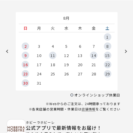
8月
土
日
月
火
水
木
金
土
5
1
2
2
3
4
5
6
7
8
9
9
10
11
12
13
14
15
6
16
17
18
19
20
21
22
23
24
25
26
27
28
29
30
31
オンラインショップ休業日
※Webからのご注文は、24時間承っております
※各実店舗の営業時間・休業日は
店舗情報
をご覧ください
ホビーラホビーレ
公式アプリで最新情報をお届け！