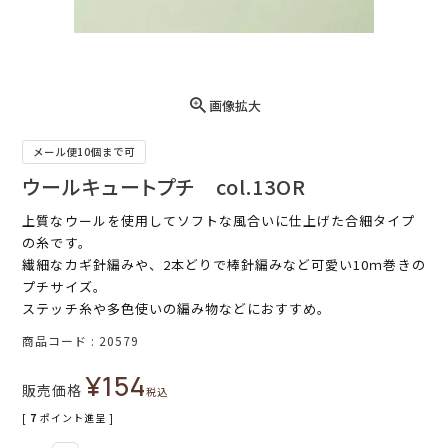
画像拡大
メール便10個まで可
ウールキュートプチ col.13OR
上質なウールを使用してソフトな風合いに仕上げた合細タイプ
の糸です。
繊細なカギ針編みや、2本どりで棒針編みなど可愛い10ｍ巻きの
プチサイズ。
ステッチ糸や多色使いの編み物などにおすすめ。
商品コード
20579
¥
154
販売価格
税込
[
7
ポイント進呈 ]