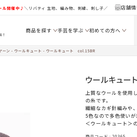
店舗情
ール開催中♪
＼リバティ 生地、編み物、刺繍、刺し子／
商品を探す
手芸を学ぶ
初めての方へ
料！
ヤーン
ウールキュート
ウールキュート col.15BR
ウールキュート 
上質なウールを使用
の糸です。
繊細なカギ針編みや、
5色なので多色使いが
＜ウールキュート＞
商品コード
20365