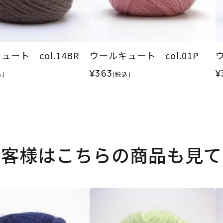
ート col.14BR
ウールキュート col.01P
ウ
¥363
¥
込)
(税込)
お客様はこちらの商品も見て