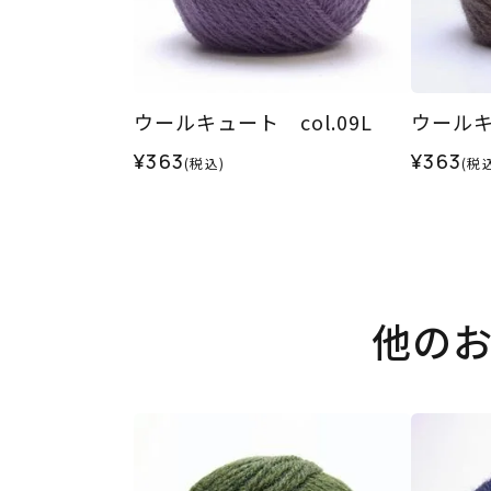
ウールキュート col.09L
ウールキュ
¥363
¥363
(税込)
(税
他の