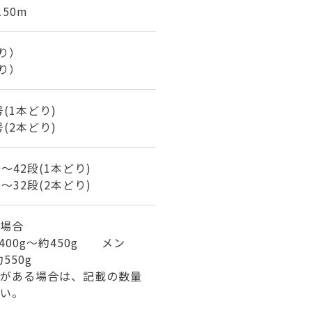
150m
どり）
どり）
号(1本どり)
号(2本どり)
40～42段(1本どり)
30～32段(2本どり)
場合
400g～約450g メン
550g
がある場合は、記載の数量
い。