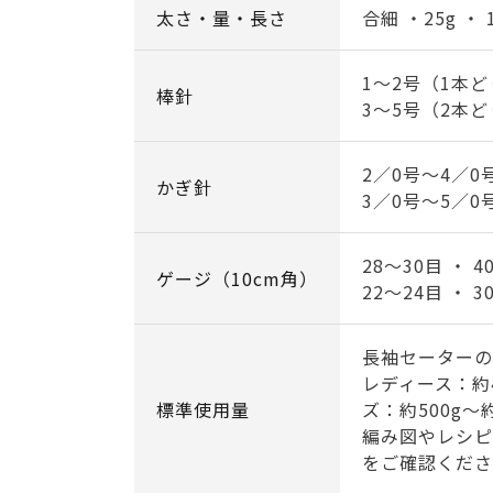
太さ・量・長さ
合細 ・25g ・ 
1～2号（1本
棒針
3～5号（2本
2／0号～4／0
かぎ針
3／0号～5／0
28～30目 ・ 
ゲージ（10cm角）
22～24目 ・ 
長袖セーターの
レディース：約
標準使用量
ズ：約500g～約
編み図やレシピ
をご確認くださ