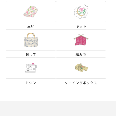
生地
キット
刺し子
編み物
ミシン
ソーイングボックス