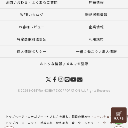
お問い合わせ - よくあるご質問
店舗情報
WEBカタログ
雑誌掲載情報
お客様レビュー
企業情報
特定商取引法表記
利用規約
個人情報ポリシー
一緒に働こう♪求人情報
おトクな情報♪メルマガ登録
© 2026 HOBBYRA HOBBYRE CORPORATION ALL Rights Reserved
リリヤン
トップページ
カテゴリー
やさしさを編む、毎日の編み物
ウールキュート col.0
フェア
トップページ
ニット
手編み糸
秋冬毛糸一覧
ウールキュート
ウールキュート co