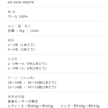
KN-HHW 06807B
素 材
ウール 100%
太さ・量・長さ
合細 ・25g ・ 150m
棒針
1～2号（1本どり）
3～5号（2本どり）
かぎ針
2／0号～4／0号(1本どり)
3／0号～5／0号(2本どり)
ゲージ（10cm角）
28～30目 ・ 40～42段(1本どり)
22～24目 ・ 30～32段(2本どり)
標準使用量
長袖セーターの場合
レディース：約400g～約450g メンズ：約500g～約550g