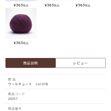
¥
363
¥
363
¥
363
税込
税込
税込
¥
363
税込
商品説明
レビュー
商 品
ウールキュート col.07B
商品コード
20357
商品番号