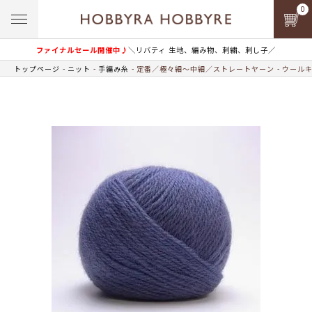
0
ファイナルセール開催中♪
＼リバティ 生地、編み物、刺繍、刺し子／
トップページ
ニット
手編み糸
定番／極々細～中細／ストレートヤーン
ウールキ