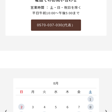
営業時間 ： 土・日・祝日を除く
平日午前10:00～午後5:00まで
0570-037-030(代表）
8月
土
日
月
火
水
木
金
土
5
1
2
2
3
4
5
6
7
8