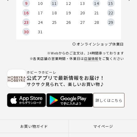
9
9
10
11
12
13
14
15
6
16
17
18
19
20
21
22
23
24
25
26
27
28
29
30
31
オンラインショップ休業日
※Webからのご注文は、24時間承っております
※各実店舗の営業時間・休業日は
店舗情報
をご覧ください
ホビーラホビーレ
公式アプリで最新情報をお届け！
サクサク見られて、楽しいお買い物♪
詳しくはこちら
お買い物ガイド
マイページ