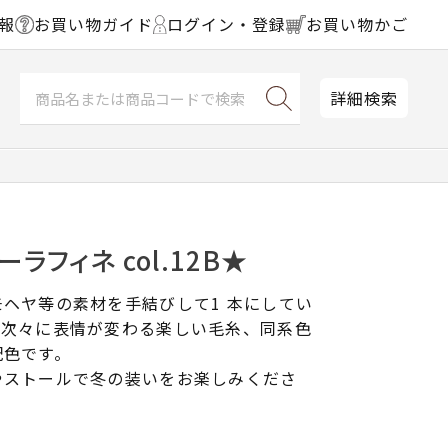
報
お買い物ガイド
ログイン・登録
お買い物かご
詳細検索
ラフィネ col.12B★
ヘヤ等の素材を手結びして1 本にしてい
、次々に表情が変わる楽しい毛糸、同系色
配色です。
やストールで冬の装いをお楽しみくださ