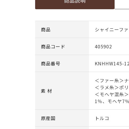
商品説明
商品
シャイニーファー
商品コード
405902
商品番号
KNHHW145-1
＜ファー糸＞ナ
＜ラメ糸＞ポリ
素 材
＜モヘヤ混糸＞
1％、モヘヤ7
原産国
トルコ