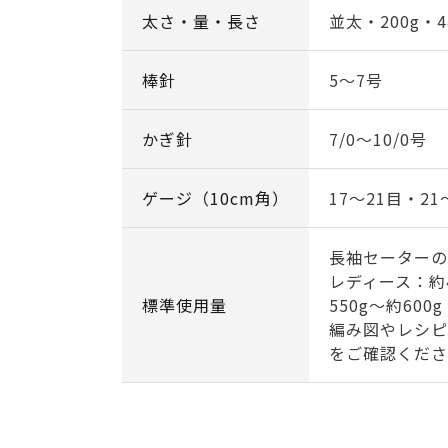
太さ・量・長さ
並太・200g・4
棒針
5～7号
かぎ針
7/0～10/0号
ゲージ（10cm角）
17～21目・21
長袖セーターの
レディース：約4
標準使用量
550g～約600g
編み図やレシピ
をご確認くださ