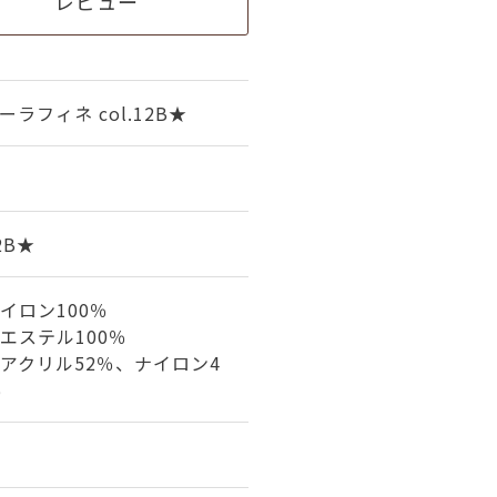
レビュー
ラフィネ col.12B★
2B★
イロン100％
エステル100％
アクリル52％、ナイロン4
％