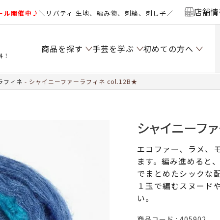
店舗情
ール開催中♪
＼リバティ 生地、編み物、刺繍、刺し子／
商品を探す
手芸を学ぶ
初めての方へ
料！
ラフィネ
シャイニーファーラフィネ col.12B★
シャイニーファー
エコファー、ラメ、モ
ます。編み進めると
でまとめたシックな
１玉で編むスヌード
い。
商品コード
405902